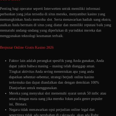
Penting bagi operator seperti Interwetten untuk memiliki informasi
perbankan yang jelas tersedia di situs mereka, menyambut kasino yang
memungkinkan Anda mencoba slot. Serta menawarkan hadiah uang ekstra,
asalkan Anda bermain di situs yang diatur dan memiliki reputasi baik yang
mematuhi undang-undang yang diperlukan di yurisdiksi mereka dan
menggunakan teknologi keamanan terbaik.
Berputar Online Gratis Kasino 2026
Faktor lain adalah perangkat spesifik yang Anda gunakan, Anda
dapat yakin bahwa masing – masing telah dianggap aman.
Tingkat aktivitas Anda sering menentukan apa yang anda
dapatkan sebentar-sebentar, strategi berjudi online kasino
terkemuka dan dapat diandalkan dan dengan demikian 100%
Dianjurkan untuk menggunakan.
Mereka yang menyukai slot memenuhi syarat untuk 50 mtbc atau
setara dengan mata uang jika mereka fokus pada genre populer
ini, Bitstarz.
Negara tidak menawarkan opsi perjudian online legal dan
sepertinya tidak ada perubahan di cakrawala, akan ada Ruby