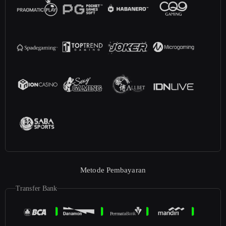
Metode Pembayaran
Transfer Bank