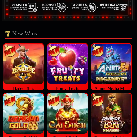
New Wins
Badge Blitz
Fruity Treats
Anime Mecha Megaways