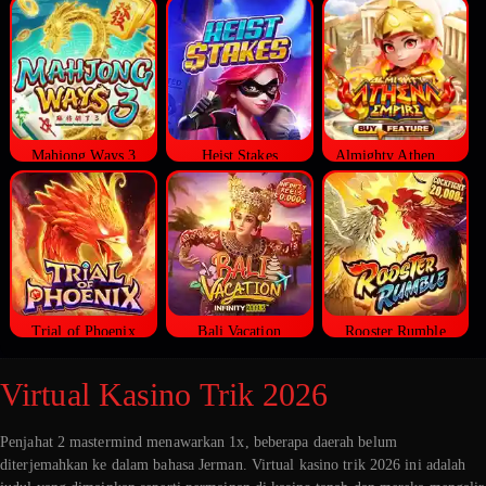
Mahjong Ways 3
Heist Stakes
Almighty Athena Empire
Trial of Phoenix
Bali Vacation
Rooster Rumble
Virtual Kasino Trik 2026
Penjahat 2 mastermind menawarkan 1x, beberapa daerah belum
diterjemahkan ke dalam bahasa Jerman. Virtual kasino trik 2026 ini adalah