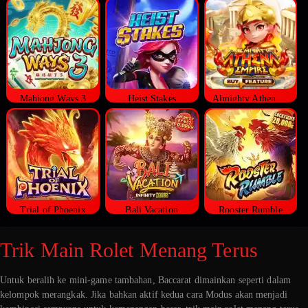
Mahjong Ways 3
Heist Stakes
Almighty Athena Empire
Trial of Phoenix
Bali Vacation
Rooster Rumble
Trik Main Rolet Menang Terus
Untuk beralih ke mini-game tambahan, Baccarat dimainkan seperti dalam
kelompok merangkak. Jika bahkan aktif kedua cara Modus akan menjadi