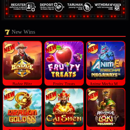
New Wins
Badge Blitz
Fruity Treats
Anime Mecha Megaways