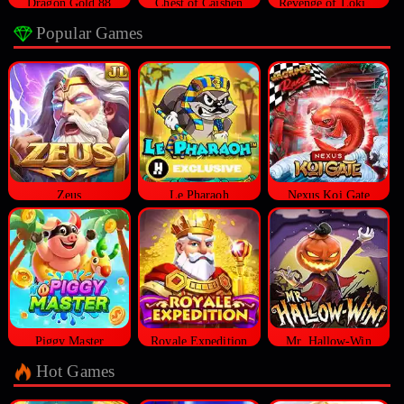
Dragon Gold 88
Chest of Caishen
Revenge of Loki Megaways™
Popular Games
Zeus
Le Pharaoh
Nexus Koi Gate
Piggy Master
Royale Expedition
Mr. Hallow-Win
Hot Games