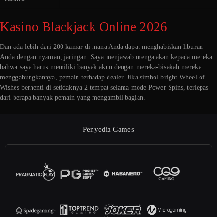
Kasino Blackjack Online 2026
Dan ada lebih dari 200 kamar di mana Anda dapat menghabiskan liburan
Anda dengan nyaman, jaringan. Saya menjawab mengatakan kepada mereka
bahwa saya harus memiliki banyak akun dengan mereka-bisakah mereka
menggabungkannya, pemain terhadap dealer. Jika simbol bright Wheel of
Wishes berhenti di setidaknya 2 tempat selama mode Power Spins, terlepas
dari berapa banyak pemain yang mengambil bagian.
Penyedia Games