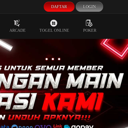
DAFTAR
LOGIN
ARCADE
TOGEL ONLINE
POKER