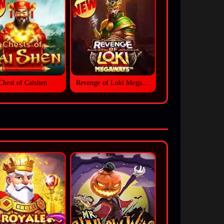
Chest of Caishen
Revenge of Loki Megaways™