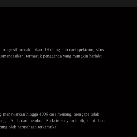
progresif menakjubkan. Di ujung lain dari spektrum, situs
rekomendasikan, termasuk pengganda yang mungkin berlaku.
yang menawarkan hingga 4096 cara menang, mengapa tidak
menangan Anda dan membuat Anda tersenyum lebih, kami dapat
kung oleh perusahaan terkemuka.