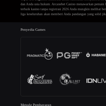
dan Anda usia hukum. Arcanebet Casino menawarkan pemain Kan
terbaik kasino tanpa registrasi 2026 Anda mungkin melihat be
liga keseluruhan akan memberi Anda pandangan yang solid jik
Penyedia Games
Metode Pembayaran