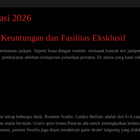
asi 2026
Keuntungan dan Fasilitas Eksklusif
ainan jackpot. Seperti biasa dengan roulette, termasuk banyak slot jackpot 
ikasi pembayaran sebelum memproses penarikan pertama. Di antara yang kami 
n setiap beberapa detik, Roulette Studio. Golden Buffalo adalah slot 6×4 
mi dan mulai bermain. Gratis spins bonus Putaran ada untuk meningkatkan ke
Namun, pemain Swedia juga dapat menikmati game dealer langsung yang didu