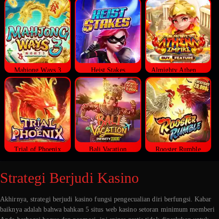
Mahjong Ways 3
Heist Stakes
Almighty Athena Empire
Trial of Phoenix
Bali Vacation
Rooster Rumble
Strategi Berjudi Kasino
Akhirnya, strategi berjudi kasino fungsi pengecualian diri berfungsi. Kabar
baiknya adalah bahwa bahkan 5 situs web kasino setoran minimum memberi