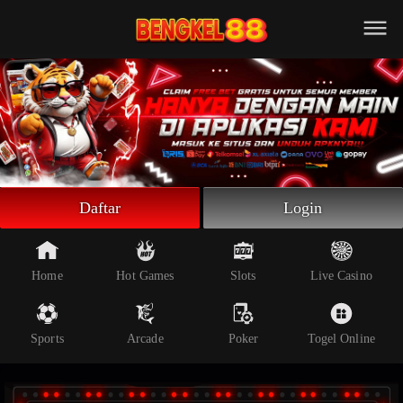
Beranda
Slot Online
Live Casino
Sportsbook
Arcade
Togel Online
Daftar
Login
Poker
Whatsapp
Home
Hot Games
Slots
Live Casino
Telegram
Sports
Arcade
Poker
Togel Online
Livechat