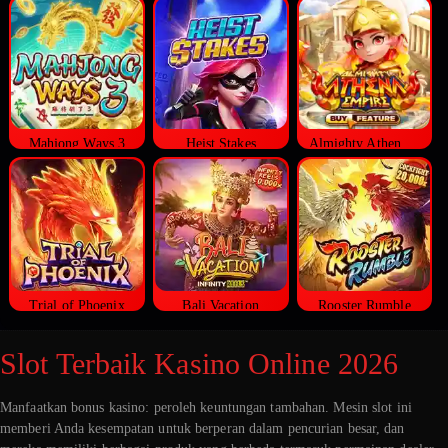
Mahjong Ways 3
Heist Stakes
Almighty Athena Empire
Trial of Phoenix
Bali Vacation
Rooster Rumble
Slot Terbaik Kasino Online 2026
Manfaatkan bonus kasino: peroleh keuntungan tambahan. Mesin slot ini
memberi Anda kesempatan untuk berperan dalam pencurian besar, dan