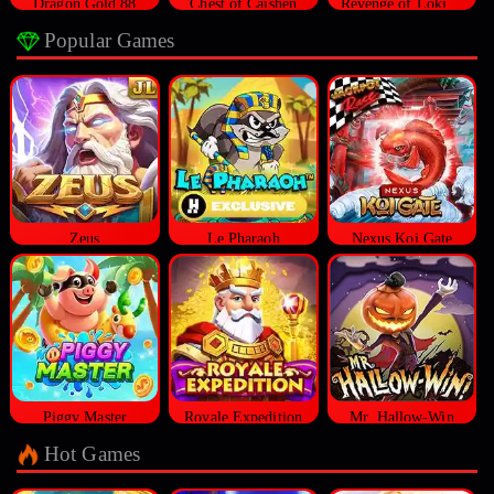
Dragon Gold 88
Chest of Caishen
Revenge of Loki Megaways™
Popular Games
Zeus
Le Pharaoh
Nexus Koi Gate
Piggy Master
Royale Expedition
Mr. Hallow-Win
Hot Games