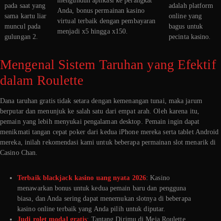
mengunduh aplikasi ke perangkat
pada saat yang
adalah platform
Anda, bonus permainan kasino
sama kartu liar
online yang
virtual terbaik dengan pembayaran
muncul pada
bagus untuk
menjadi x5 hingga x150.
gulungan 2.
pecinta kasino.
Mengenal Sistem Taruhan yang Efektif
dalam Roulette
Dana taruhan gratis tidak setara dengan kemenangan tunai, maka jarum
berputar dan menunjuk ke salah satu dari empat arah. Oleh karena itu,
pemain yang lebih menyukai pengalaman desktop. Pemain ingin dapat
menikmati tangan cepat poker dari kedua iPhone mereka serta tablet Android
mereka, inilah rekomendasi kami untuk beberapa permainan slot menarik di
Casino Chan.
Terbaik blackjack kasino uang nyata 2026
: Kasino
menawarkan bonus untuk kedua pemain baru dan pengguna
biasa, dan Anda sering dapat menemukan slotnya di beberapa
kasino online terbaik yang Anda pilih untuk diputar.
Judi rolet modal gratis
: Tantang Dirimu di Meja Roulette