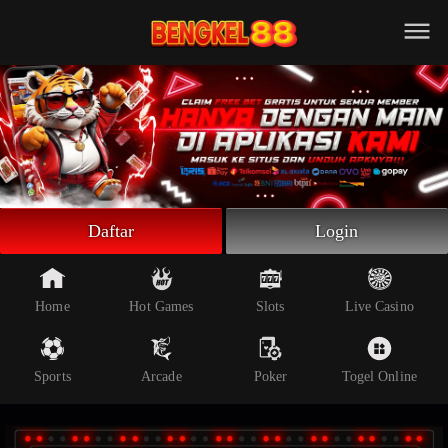
Beranda
Slot Online
Live Casino
Sportsbook
Arcade
Togel Online
Daftar
Login
Poker
Whatsapp
Home
Hot Games
Slots
Live Casino
Telegram
Sports
Arcade
Poker
Togel Online
Livechat