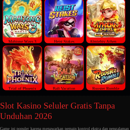
Mahjong Ways 3
Heist Stakes
Almighty Athena Empire
Trial of Phoenix
Bali Vacation
Rooster Rumble
Slot Kasino Seluler Gratis Tanpa
Unduhan 2026
Game ini populer karena menawarkan pemain kontrol ekstra dan pengalaman