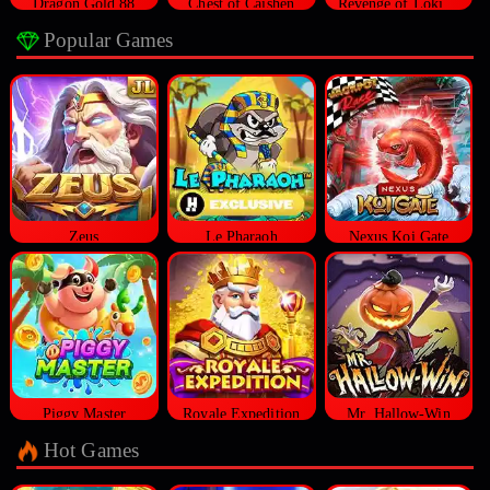
Dragon Gold 88
Chest of Caishen
Revenge of Loki Megaways™
Popular Games
Zeus
Le Pharaoh
Nexus Koi Gate
Piggy Master
Royale Expedition
Mr. Hallow-Win
Hot Games