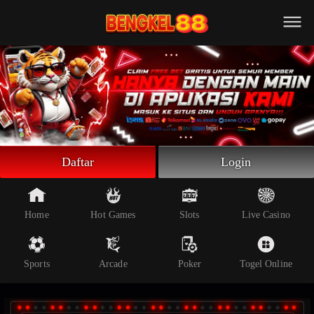
Beranda
Slot Online
Live Casino
Sportsbook
Arcade
Togel Online
Daftar
Login
Poker
Whatsapp
Home
Hot Games
Slots
Live Casino
Telegram
Sports
Arcade
Poker
Togel Online
Livechat