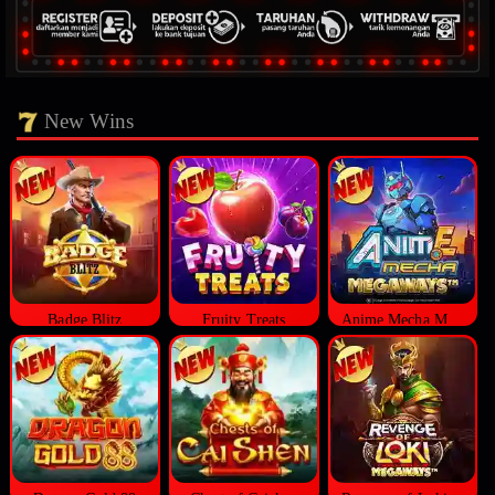
New Wins
Badge Blitz
Fruity Treats
Anime Mecha Megaways