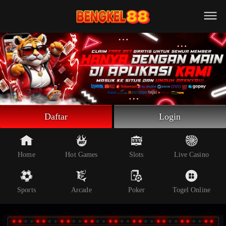
Beranda
Slot Online
Live Casino
Sportsbook
Arcade
Togel Online
Daftar
Login
Poker
Whatsapp
Home
Hot Games
Slots
Live Casino
Telegram
Sports
Arcade
Poker
Togel Online
Livechat