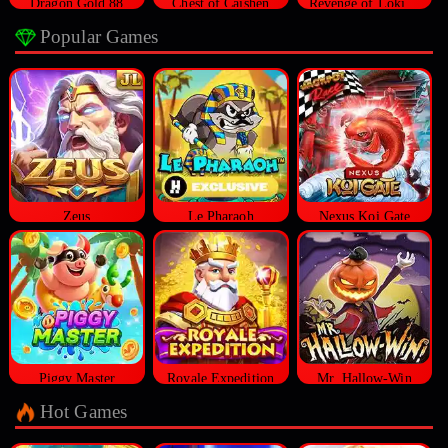
Dragon Gold 88
Chest of Caishen
Revenge of Loki Megaways™
Popular Games
Zeus
Le Pharaoh
Nexus Koi Gate
Piggy Master
Royale Expedition
Mr. Hallow-Win
Hot Games