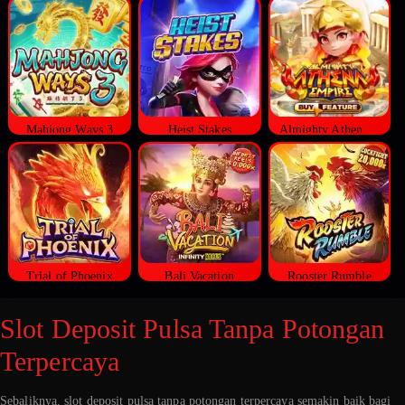
Mahjong Ways 3
Heist Stakes
Almighty Athena Empire
Trial of Phoenix
Bali Vacation
Rooster Rumble
Slot Deposit Pulsa Tanpa Potongan
Terpercaya
Sebaliknya, slot deposit pulsa tanpa potongan terpercaya semakin baik bagi