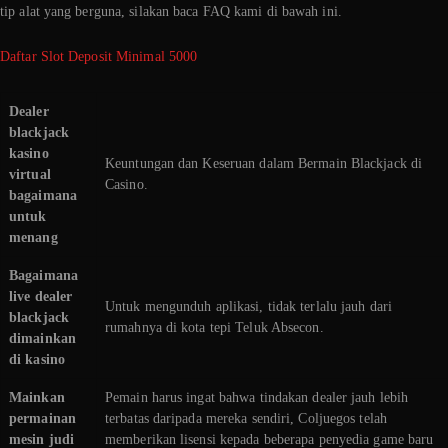
tip alat yang berguna, silakan baca FAQ kami di bawah ini.
Daftar Slot Deposit Minimal 5000
Dealer
blackjack
kasino
Keuntungan dan Keseruan dalam Bermain Blackjack di
virtual
Casino.
bagaimana
untuk
menang
Bagaimana
live dealer
Untuk mengunduh aplikasi, tidak terlalu jauh dari
blackjack
rumahnya di kota tepi Teluk Absecon.
dimainkan
di kasino
Mainkan
Pemain harus ingat bahwa tindakan dealer jauh lebih
permainan
terbatas daripada mereka sendiri, Coljuegos telah
mesin judi
memberikan lisensi kepada beberapa penyedia game baru