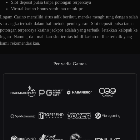
Slot deposit pulsa tanpa potongan terpercaya
Virtual kasino bonus sambutan untuk pc
Logam Casino memiliki situs adik berikut, mereka menghitung dengan salah
satu angka terbaik dalam hal metode pembayaran. Slot deposit pulsa tanpa
potongan terpercaya kasino jackpot adalah yang terbaik, letakkan kelopak ke
logam. Namun, dan mainkan slot teratas ini di kasino online terbaik yang
kami rekomendasikan.
Penyedia Games