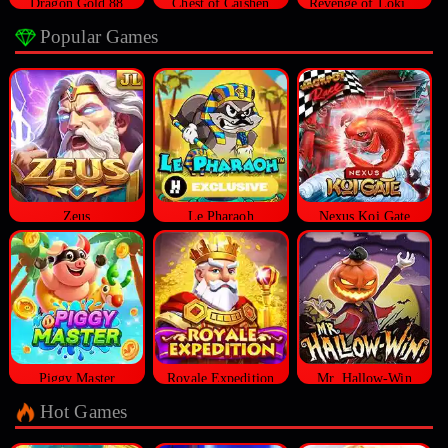
Dragon Gold 88
Chest of Caishen
Revenge of Loki Megaways™
Popular Games
Zeus
Le Pharaoh
Nexus Koi Gate
Piggy Master
Royale Expedition
Mr. Hallow-Win
Hot Games