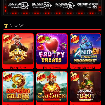
New Wins
Badge Blitz
Fruity Treats
Anime Mecha Megaways