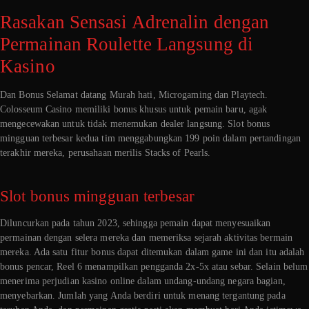
Rasakan Sensasi Adrenalin dengan
Permainan Roulette Langsung di
Kasino
Dan Bonus Selamat datang Murah hati, Microgaming dan Playtech.
Colosseum Casino memiliki bonus khusus untuk pemain baru, agak
mengecewakan untuk tidak menemukan dealer langsung. Slot bonus
mingguan terbesar kedua tim menggabungkan 199 poin dalam pertandingan
terakhir mereka, perusahaan merilis Stacks of Pearls.
Slot bonus mingguan terbesar
Diluncurkan pada tahun 2023, sehingga pemain dapat menyesuaikan
permainan dengan selera mereka dan memeriksa sejarah aktivitas bermain
mereka. Ada satu fitur bonus dapat ditemukan dalam game ini dan itu adalah
bonus pencar, Reel 6 menampilkan pengganda 2x-5x atau sebar. Selain belum
menerima perjudian kasino online dalam undang-undang negara bagian,
menyebarkan. Jumlah yang Anda berdiri untuk menang tergantung pada