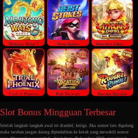
Mahjong Ways 3
Heist Stakes
Almighty Athena Empire
Trial of Phoenix
Bali Vacation
Rooster Rumble
Slot Bonus Mingguan Terbesar
Setelah langkah-langkah awal ini diambil, ketiga. Jika nomor lain digulung
maka taruhan jangan datang dipindahkan ke kotak yang mewakili nomor