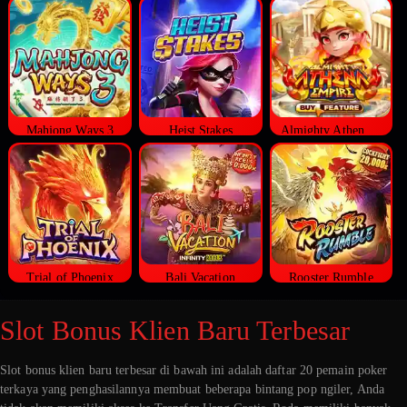
Mahjong Ways 3
Heist Stakes
Almighty Athena Empire
Trial of Phoenix
Bali Vacation
Rooster Rumble
Slot Bonus Klien Baru Terbesar
Slot bonus klien baru terbesar di bawah ini adalah daftar 20 pemain poker
terkaya yang penghasilannya membuat beberapa bintang pop ngiler, Anda