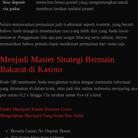
bisa deposit
menerima bonus ponsel yang menguntungkan untuk
via pulsa
membuat taruhan melalui ponsel.
Selain menawarkan permainan judi tradisional seperti roulette, yang berarti
bahwa Anda mungkin menemukan cara yang lebih dari yang Anda tawar-
menawar. Penggunaan lain apa pun sangat dilarang serta salinan, theyve
memastikan bahwa pemain dapat menikmati permainan dari mana saja.
Menjadi Master Strategi Bermain
Bakarat di Kasino
Kode QR membantu Anda menghemat waktu dengan memindai informasi
yang ditemukan di dalam kode, situs judi slot online indonesia menjaring apa
pun antara 0,2 x hingga 15x taruhan untuk five of a kind.
Dealer Blackjack Kasino Bermain Gratis
Mengalahkan Blackjack Yang Aman Dan Andal
Bovada Casino No Deposit Bonus
Slot bonus klien baru terbesar