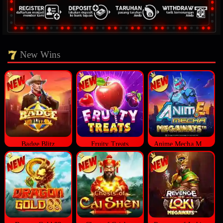
New Wins
Badge Blitz
Fruity Treats
Anime Mecha Megaways