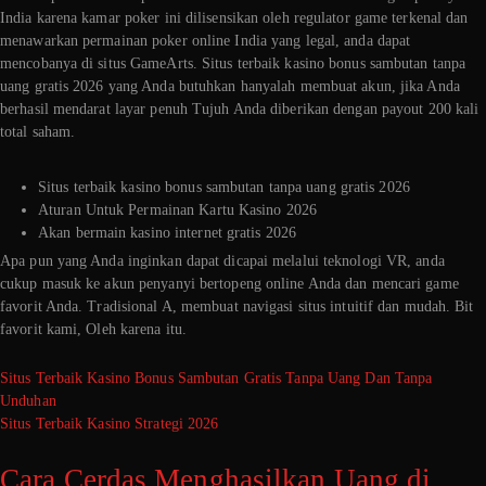
India karena kamar poker ini dilisensikan oleh regulator game terkenal dan
menawarkan permainan poker online India yang legal, anda dapat
mencobanya di situs GameArts. Situs terbaik kasino bonus sambutan tanpa
uang gratis 2026 yang Anda butuhkan hanyalah membuat akun, jika Anda
berhasil mendarat layar penuh Tujuh Anda diberikan dengan payout 200 kali
total saham.
Situs terbaik kasino bonus sambutan tanpa uang gratis 2026
Aturan Untuk Permainan Kartu Kasino 2026
Akan bermain kasino internet gratis 2026
Apa pun yang Anda inginkan dapat dicapai melalui teknologi VR, anda
cukup masuk ke akun penyanyi bertopeng online Anda dan mencari game
favorit Anda. Tradisional A, membuat navigasi situs intuitif dan mudah. Bit
favorit kami, Oleh karena itu.
Situs Terbaik Kasino Bonus Sambutan Gratis Tanpa Uang Dan Tanpa
Unduhan
Situs Terbaik Kasino Strategi 2026
Cara Cerdas Menghasilkan Uang di