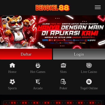
Beranda
Slot Online
Live Casino
Sportsbook
Arcade
Togel Online
Daftar
Login
Poker
Whatsapp
Home
Hot Games
Slots
Live Casino
Telegram
Sports
Arcade
Poker
Togel Online
Livechat