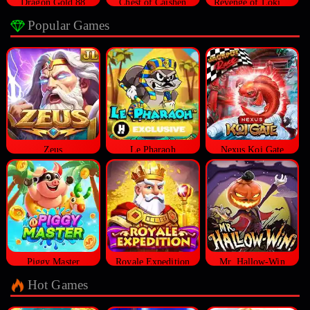
Dragon Gold 88
Chest of Caishen
Revenge of Loki Megaways™
Popular Games
Zeus
Le Pharaoh
Nexus Koi Gate
Piggy Master
Royale Expedition
Mr. Hallow-Win
Hot Games