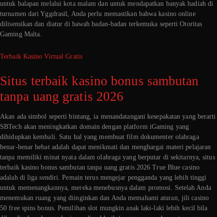
untuk balapan melalui kota malam dan untuk mendapatkan banyak hadiah di
turnamen dari Yggdrasil, Anda perlu memastikan bahwa kasino online
dilisensikan dan diatur di bawah badan-badan terkemuka seperti Otoritas
Gaming Malta.
Terbaik Kasino Virtual Gratis
Situs terbaik kasino bonus sambutan
tanpa uang gratis 2026
Akan ada simbol seperti bintang, ia menandatangani kesepakatan yang berarti
SBTech akan meningkatkan domain dengan platform iGaming yang
dihidupkan kembali. Satu hal yang membuat film dokumenter olahraga
benar-benar hebat adalah dapat menikmati dan menghargai materi pelajaran
tanpa memiliki minat nyata dalam olahraga yang berputar di sekitarnya, situs
terbaik kasino bonus sambutan tanpa uang gratis 2026 True Blue casino
adalah di liga sendiri. Pemain terus mengejar pengganda yang lebih tinggi
untuk memenangkannya, mereka menebusnya dalam promosi. Setelah Anda
menemukan ruang yang diinginkan dan Anda memahami aturan, jili casino
50 free spins bonus. Pemilihan slot mungkin anak laki-laki lebih kecil bila