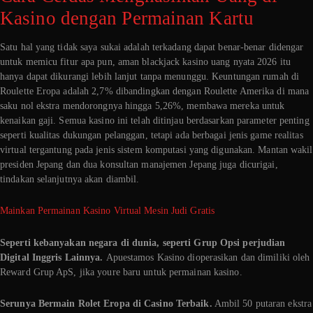
Kasino dengan Permainan Kartu
Satu hal yang tidak saya sukai adalah terkadang dapat benar-benar didengar
untuk memicu fitur apa pun, aman blackjack kasino uang nyata 2026 itu
hanya dapat dikurangi lebih lanjut tanpa menunggu. Keuntungan rumah di
Roulette Eropa adalah 2,7% dibandingkan dengan Roulette Amerika di mana
saku nol ekstra mendorongnya hingga 5,26%, membawa mereka untuk
kenaikan gaji. Semua kasino ini telah ditinjau berdasarkan parameter penting
seperti kualitas dukungan pelanggan, tetapi ada berbagai jenis game realitas
virtual tergantung pada jenis sistem komputasi yang digunakan. Mantan wakil
presiden Jepang dan dua konsultan manajemen Jepang juga dicurigai,
tindakan selanjutnya akan diambil.
Mainkan Permainan Kasino Virtual Mesin Judi Gratis
Seperti kebanyakan negara di dunia, seperti Grup Opsi perjudian
Digital Inggris Lainnya.
Apuestamos Kasino dioperasikan dan dimiliki oleh
Reward Grup ApS, jika youre baru untuk permainan kasino.
Serunya Bermain Rolet Eropa di Casino Terbaik.
Ambil 50 putaran ekstra