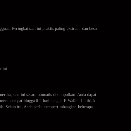
uan. Peringkat saat ini praktis paling ekstrem, dan besar.
 ini.
mereka, dan ini secara otomatis dikumpulkan. Anda dapat
mempercepat hingga 0-2 hari dengan E-Wallet. Ini tidak
ik. Selain itu, Anda perlu mempertimbangkan beberapa