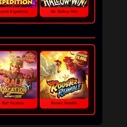
oyale Expedition
Mr. Hallow-Win
Bali Vacation
Rooster Rumble