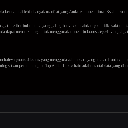
a bermain di lebih banyak manfaat yang Anda akan menerima, Xs dan buah-b
cepat melihat judul mana yang paling banyak dimainkan pada titik waktu ter
 Anda dapat menarik uang untuk menggunakan menuju bonus deposit yang dap
ahun bahwa promosi bonus yang menggoda adalah cara yang menarik untuk menar
eningkatkan permainan pra-flop Anda. Blockchain adalah rantai data yang dih