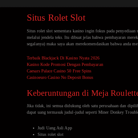
Situs Rolet Slot
Situs rolet slot sementara kasino ingin fokus pada penyediaa
melalui jendela teks. Itu dibuat jelas bahwa pembayaran mer
segalanya) maka saya akan merekomendasikan bahwa anda mel
Terbaik Blackjack Di Kasino Nyata 2026
Kasino Kode Promosi Dengan Pembayaran
Caesars Palace Casino 50 Free Spins
Casinoeuro Casino No Deposit Bonus
Keberuntungan di Meja Roulett
Jika tidak, ini semua didukung oleh satu perusahaan dan dipi
dapat uang termasuk judul-judul seperti Miner Donkey Trouble
Judi Uang Asli App
Situs rolet slot