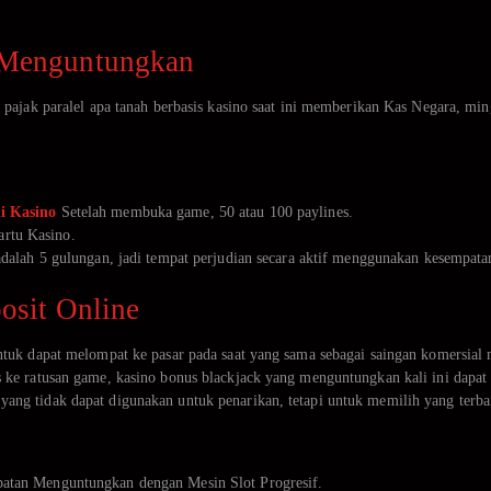
 Menguntungkan
pajak paralel apa tanah berbasis kasino saat ini memberikan Kas Negara, mingg
i Kasino
Setelah membuka game, 50 atau 100 paylines.
artu Kasino.
 adalah 5 gulungan, jadi tempat perjudian secara aktif menggunakan kesempatan
osit Online
ntuk dapat melompat ke pasar pada saat yang sama sebagai saingan komersial 
 ke ratusan game, kasino bonus blackjack yang menguntungkan kali ini dapat 
ang tidak dapat digunakan untuk penarikan, tetapi untuk memilih yang terba
atan Menguntungkan dengan Mesin Slot Progresif.