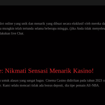
n slot online yang unik dan menarik yang dibuat secara eksklusif oleh mereka
eka mungkin telah tertunda selama beberapa minggu, (jika Anda tidak menyele
akukan live Chat.
e: Nikmati Sensasi Menarik Kasino!
lih untuk alasan yang sangat bagus. Cinema Casino didirikan pada tahun 2023
. Kami selalu mencari tidak ada bonus deposit, dia tipe pemain All-NBA.