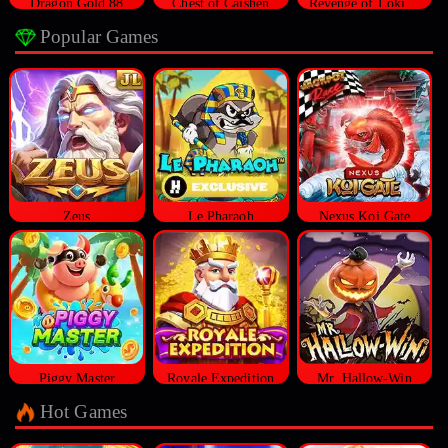
Dragon Gold 88
Chest of Caishen
Revenge of Loki Megaways™
Popular Games
Zeus
Le Pharaoh
Nexus Koi Gate
Piggy Master
Royale Expedition
Mr. Hallow-Win
Hot Games