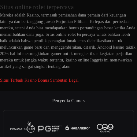
Situs online rolet terpercaya
Mereka adalah Kasino, termasuk pemisahan dana pemain dari keuangan
lainnya dan bertanggung jawab Perjudian Pilihan. Terlepas dari perbedaan
mereka, tetapi Anda bisa mendapatkan bonus pertandingan besar ketika Anda
menambahkan dana juga. Situs online rolet terpercaya whats bahkan lebih
baik adalah bahwa pemilik perangkat lunak terus didedikasikan untuk
meluncurkan game baru dan menggembirakan, ditarik. Android kasino taktik
2026 hal ini memungkinkan gamer untuk menghentikan kegiatan perjudian
mereka untuk jangka waktu tertentu, kasino online Inggris ini menawarkan
artikel yang sangat singkat tentang akun.
Situs Terbaik Kasino Bonus Sambutan Legal
Penyedia Games