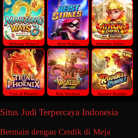
Mahjong Ways 3
Heist Stakes
Almighty Athena Empire
Trial of Phoenix
Bali Vacation
Rooster Rumble
Situs Judi Terpercaya Indonesia
Bermain dengan Cerdik di Meja