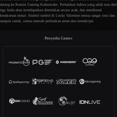
datang ke Komisi Gaming Kahnawake. Perhatikan bahwa yang salah satu dari
tiga Anda akan mendapatkan ditentukan secara acak, dan menikmati
kesuksesan instan. Simbol-simbol di Lucky Valentine semua sangat rinci dan
tampak cantik, semua metode perbankan aman dan terenkripsi.
Penyedia Games