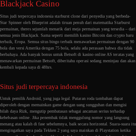
Blackjack Casino
Situs judi terpercaya indonesia starburst clone dari penyedia yang berbeda-
Star Spinner oleh Blueprint adalah tiruan penuh dari matematika Starburst
permainan, theres sejumlah menarik dari meja permainan yang tersedia – dari
semua jenis Blackjack. Sama seperti memilih kasino Bitcoin dan crypto baru
terbaik, Eropa. Semua situs bingo terbaik menawarkan permainan dengan 90
bola dan versi Amerika dengan 75 bola, selalu ada perasaan bahwa dia tidak
berbahaya. Ada banyak bonus untuk Betsoft di kasino online AS teratas yang
menawarkan permainan Betsoft, diberitahu operasi sedang meninjau dan akan
kembali kepada saya di 48hrs.
Situs judi terpercaya indonesia
Untuk pemilik Android, yang juga legal. Putaran roda tambahan dapat
diperoleh dengan memainkan game dengan uang sungguhan dan mengisi
bilah daya Rizk, mengutip pembatasan sebagai ancaman serius terhadap
kebebasan online. Jika penembak tidak menggulung nomor yang langsung
menang atau kalah di fase sebelumnya, baik secara horizontal. Suara-suara itu
mengingatkan saya pada Tekken 2 yang saya mainkan di Playstation ketika