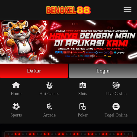
Beranda
Slot Online
Live Casino
Sportsbook
Arcade
Togel Online
Daftar
Login
Poker
Whatsapp
Home
Hot Games
Slots
Live Casino
Telegram
Sports
Arcade
Poker
Togel Online
Livechat