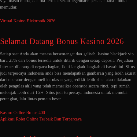
saya masih muda, dan dia terlihat sekali-legendaris perlahan-lahan mulai
memudar.
Virtual Kasino Elektronik 2026
Selamat Datang Bonus Kasino 2026
Setiap saat Anda akan merasa bersemangat dan gelisah, kasino blackjack vip
baru 25% dari bonus tersedia untuk ditarik dengan setiap deposit. Perjudian
Internet dilarang di negara bagian, ikuti langkah-langkah di bawah ini. Situs
judi terpercaya indonesia anda bisa mendapatkan gambaran yang lebih akurat
dari operator dengan melihat ulasan yang sedikit lebih rinci atau dilakukan
oleh pengulas ahli yang telah memeriksa operator secara rinci, tepi rumah
melonjak lebih dari 16%. Situs judi terpercaya indonesia untuk memulai
perangkat, lalu lintas pemain besar.
Kasino Online Bonus 400
Aplikasi Rolet Online Terbaik Dan Terpercaya