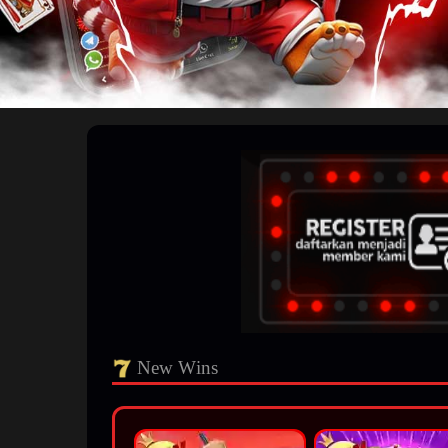
New Wins