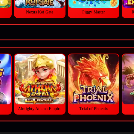
Nexus Koi Gate
Piggy Master
R
Almighty Athena Empire
Trial of Phoenix