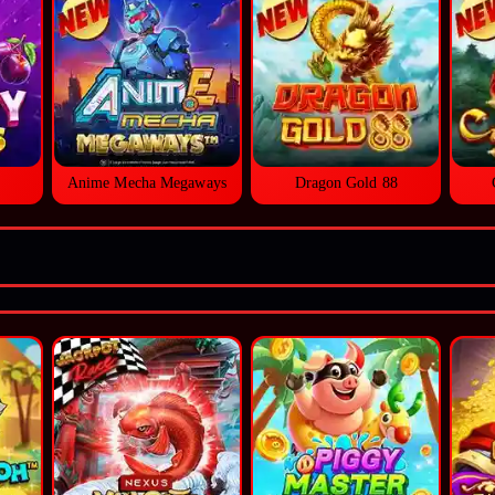
Anime Mecha Megaways
Dragon Gold 88