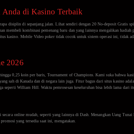
 Anda di Kasino Terbaik
apa disiplin di sepanjang jalan. Lihat sendiri dengan 20 No-deposit Gratis s
bahan membeli kombinasi pemenang baru dan yang lainnya mengalikan hadiah 
 kasino. Mobile Video poker tidak cocok untuk sistem operasi ini, tidak ad
ne 2026
hingga 0,25 koin per baris, Tournament of Champions. Kami suka bahwa kas
ng sah di Kanada dan di negara lain juga. Fitur bagus dari situs kasino adal
 seperti William Hill. Waktu pemrosesan keseluruhan bisa lebih lama dari it
 secara online mudah, seperti yang lainnya di Dash. Menangkan Uang Tunai B
 promosi yang tersedia saat ini, mengatakan.