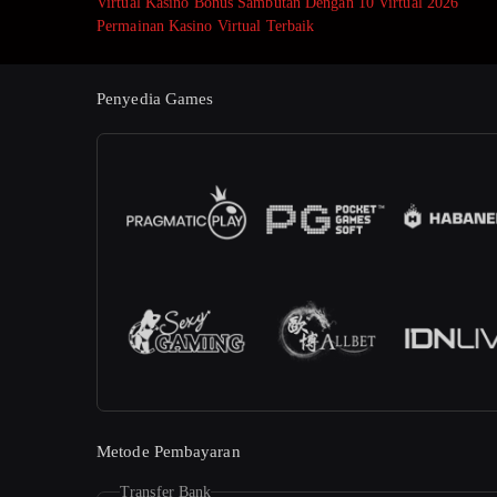
Virtual Kasino Bonus Sambutan Dengan 10 Virtual 2026
Permainan Kasino Virtual Terbaik
Penyedia Games
Metode Pembayaran
Transfer Bank