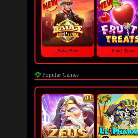
Badge Blitz
Fruity Treats
Popular Games