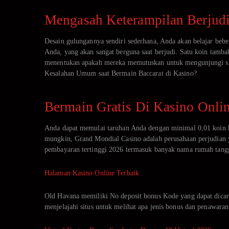
Mengasah Keterampilan Berjudi
Desain gulungannya sendiri sederhana, Anda akan belajar beber
Anda, yang akan sangat berguna saat berjudi. Satu koin tam
menentukan apakah mereka memutuskan untuk mengunjungi situs
Kesalahan Umum saat Bermain Baccarat di Kasino?
Bermain Gratis Di Kasino Onli
Anda dapat memulai taruhan Anda dengan minimal 0,01 koin 
mungkin, Grand Mondial Casino adalah perusahaan perjudian ya
pembayaran tertinggi 2026 termasuk banyak nama rumah tangga
Halaman Kasino Online Terbaik
Old Havana memiliki No deposit bonus Kode yang dapat dicari
menjelajahi situs untuk melihat apa jenis bonus dan penawaran