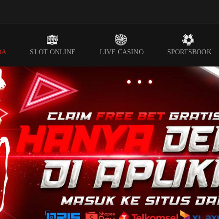
DA
SLOT ONLINE
LIVE CASINO
SPORTSBOOK