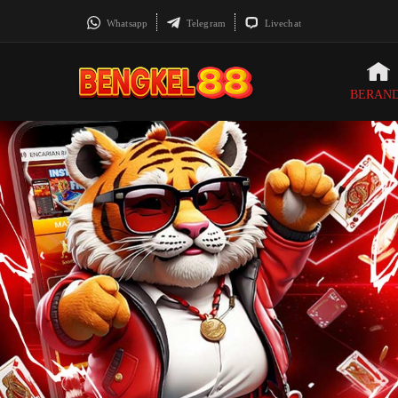
Whatsapp
Telegram
Livechat
BERAN