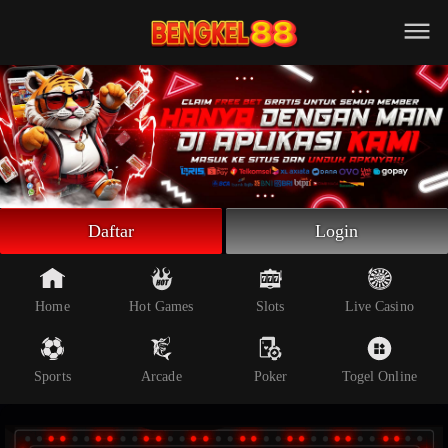
Beranda
Slot Online
Live Casino
Sportsbook
Arcade
Togel Online
Daftar
Login
Poker
Whatsapp
Home
Hot Games
Slots
Live Casino
Telegram
Sports
Arcade
Poker
Togel Online
Livechat