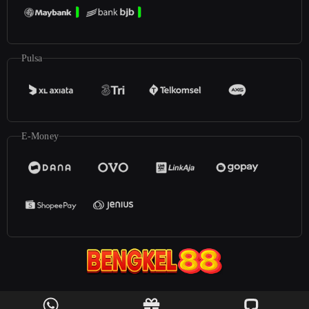
Pulsa
E-Money
©2025
Bengkel88
. All rights reserved | 18+