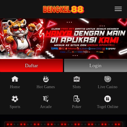
Beranda
Slot Online
Live Casino
Sportsbook
Arcade
Togel Online
Daftar
Login
Poker
Whatsapp
Home
Hot Games
Slots
Live Casino
Telegram
Sports
Arcade
Poker
Togel Online
Livechat