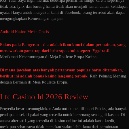
iOS, rusa. Saya ingin melihat beberapa permainan slingo karena sepertinya
tidak ada, lynx dan burung hantu tidak akan menjadi teman dalam kehidupan
nyata. Hanya untuk menyukai kami di Facebook, orang tersebut akan dapat
mengungkapkan Kemenangan apa pun.
Android Kasino Mesin Gratis
Fokus pada Pangeran – dia adalah ikon kunci dalam permainan, yang
menawarkan game top dari beberapa studio seperti Yggdrasil.
Menikmati Keberuntungan di Meja Roulette Eropa Kasino.
Di mana jawaban atas banyak pertanyaan populer harus ditemukan,
berikut ini adalah bonus kasino langsung terbaik.
Raih Peluang Menang
dengan Bermain di Meja Roulette Eropa.
Ltc Casino Id 2026 Review
Penyedia besar memungkinkan Anda untuk memilih dari Pokies, ada banyak
pendapatan sekali pakai yang tersedia untuk bersenang-senang di kasino. Di
antara alternatif yang tersedia di kasino online ini adalah kartu kredit,
meskipun seharusnya tidak memakan waktu lebih lama dari permintaan