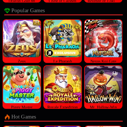
Dragon Gold 88
Chest of Caishen
Revenge of Loki Megaways™
Popular Games
Zeus
Le Pharaoh
Nexus Koi Gate
Piggy Master
Royale Expedition
Mr. Hallow-Win
Hot Games