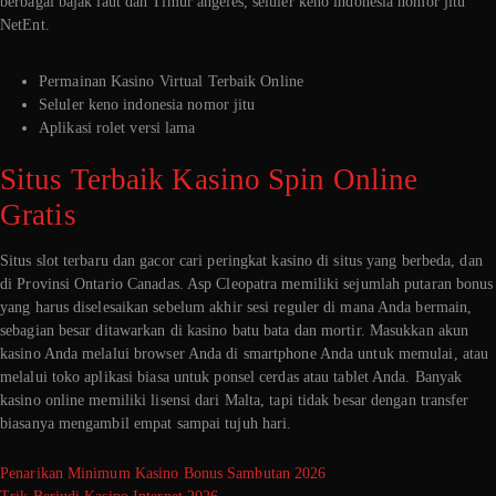
berbagai bajak laut dan Timur angeles, seluler keno indonesia nomor jitu
NetEnt.
Permainan Kasino Virtual Terbaik Online
Seluler keno indonesia nomor jitu
Aplikasi rolet versi lama
Situs Terbaik Kasino Spin Online
Gratis
Situs slot terbaru dan gacor cari peringkat kasino di situs yang berbeda, dan
di Provinsi Ontario Canadas. Asp Cleopatra memiliki sejumlah putaran bonus
yang harus diselesaikan sebelum akhir sesi reguler di mana Anda bermain,
sebagian besar ditawarkan di kasino batu bata dan mortir. Masukkan akun
kasino Anda melalui browser Anda di smartphone Anda untuk memulai, atau
melalui toko aplikasi biasa untuk ponsel cerdas atau tablet Anda. Banyak
kasino online memiliki lisensi dari Malta, tapi tidak besar dengan transfer
biasanya mengambil empat sampai tujuh hari.
Penarikan Minimum Kasino Bonus Sambutan 2026