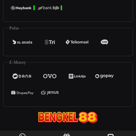
Pulsa
E-Money