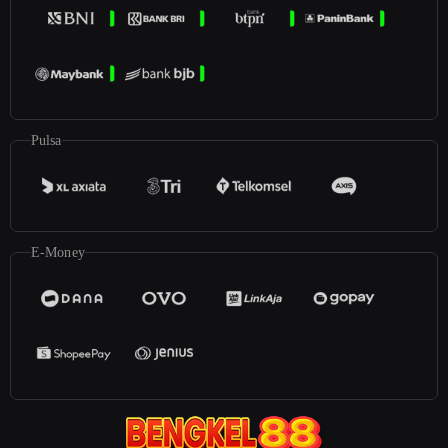
Pulsa
E-Money