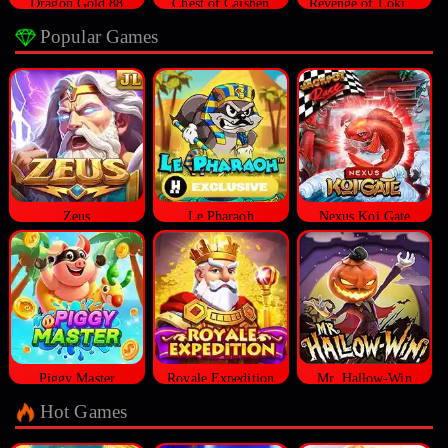
Dragon Gold 88
Chest of Caishen
Revenge of Loki Megaways™
Popular Games
Zeus
Le Pharaoh
Nexus Koi Gate
Piggy Master
Royale Expedition
Mr. Hallow-Win
Hot Games