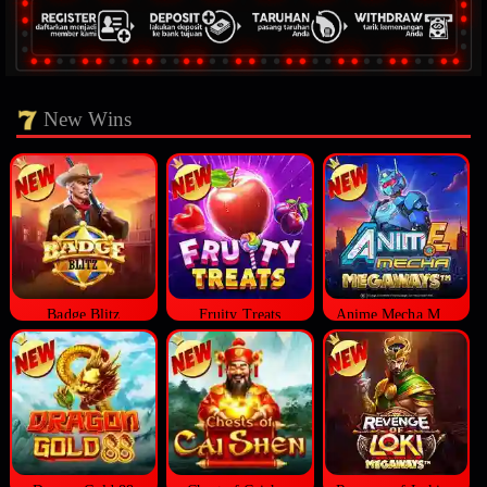
New Wins
Badge Blitz
Fruity Treats
Anime Mecha Megaways