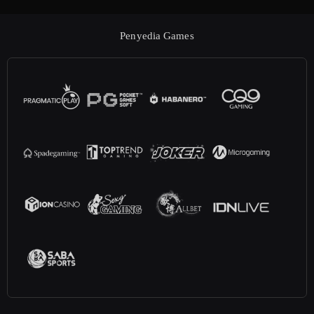
Penyedia Games