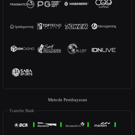
Metode Pembayaran
Transfer Bank