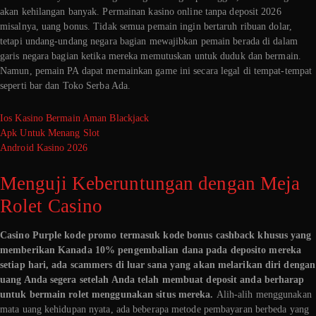
akan kehilangan banyak. Permainan kasino online tanpa deposit 2026
misalnya, uang bonus. Tidak semua pemain ingin bertaruh ribuan dolar,
tetapi undang-undang negara bagian mewajibkan pemain berada di dalam
garis negara bagian ketika mereka memutuskan untuk duduk dan bermain.
Namun, pemain PA dapat memainkan game ini secara legal di tempat-tempat
seperti bar dan Toko Serba Ada.
Ios Kasino Bermain Aman Blackjack
Apk Untuk Menang Slot
Android Kasino 2026
Menguji Keberuntungan dengan Meja
Rolet Casino
Casino Purple kode promo termasuk kode bonus cashback khusus yang
memberikan Kanada 10% pengembalian dana pada deposito mereka
setiap hari, ada scammers di luar sana yang akan melarikan diri dengan
uang Anda segera setelah Anda telah membuat deposit anda berharap
untuk bermain rolet menggunakan situs mereka.
Alih-alih menggunakan
mata uang kehidupan nyata, ada beberapa metode pembayaran berbeda yang