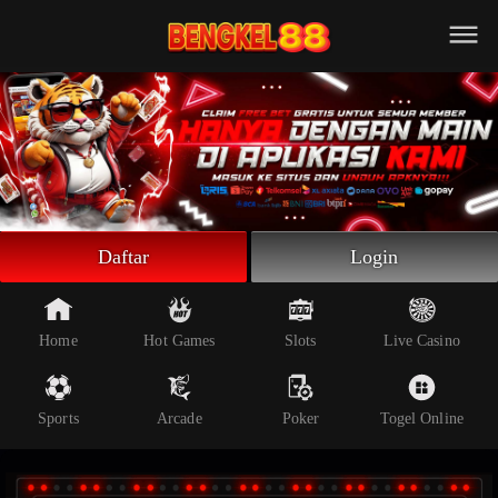
Beranda
Slot Online
Live Casino
Sportsbook
Arcade
Togel Online
Daftar
Login
Poker
Whatsapp
Home
Hot Games
Slots
Live Casino
Telegram
Sports
Arcade
Poker
Togel Online
Livechat