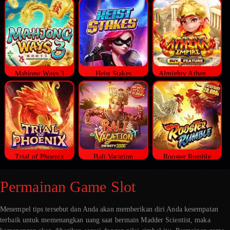
Mahjong Ways 3
Heist Stakes
Almighty Athena Empire
Trial of Phoenix
Bali Vacation
Rooster Rumble
Permainan Game Slot
Menempel tips tersebut dan Anda akan memberikan diri Anda kesempatan
terbaik untuk memenangkan uang saat bermain Madder Scientist, maka