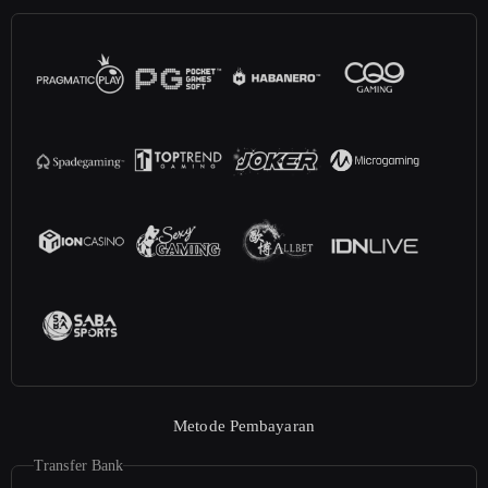
Metode Pembayaran
Transfer Bank