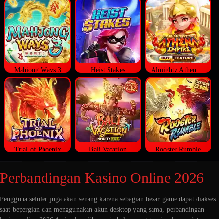
Mahjong Ways 3
Heist Stakes
Almighty Athena Empire
Trial of Phoenix
Bali Vacation
Rooster Rumble
Perbandingan Kasino Online 2026
Pengguna seluler juga akan senang karena sebagian besar game dapat diakses
saat bepergian dan menggunakan akun desktop yang sama, perbandingan