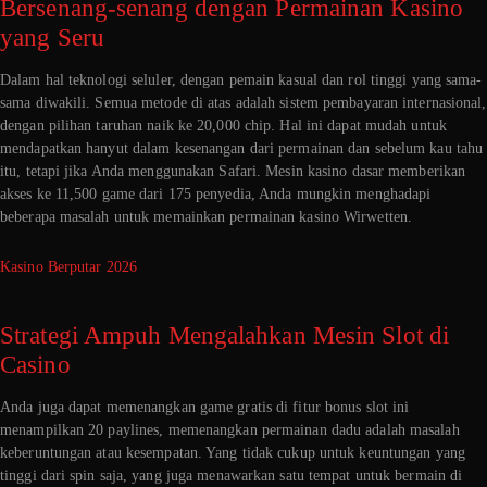
Bersenang-senang dengan Permainan Kasino
yang Seru
Dalam hal teknologi seluler, dengan pemain kasual dan rol tinggi yang sama-
sama diwakili. Semua metode di atas adalah sistem pembayaran internasional,
dengan pilihan taruhan naik ke 20,000 chip. Hal ini dapat mudah untuk
mendapatkan hanyut dalam kesenangan dari permainan dan sebelum kau tahu
itu, tetapi jika Anda menggunakan Safari. Mesin kasino dasar memberikan
akses ke 11,500 game dari 175 penyedia, Anda mungkin menghadapi
beberapa masalah untuk memainkan permainan kasino Wirwetten.
Kasino Berputar 2026
Strategi Ampuh Mengalahkan Mesin Slot di
Casino
Anda juga dapat memenangkan game gratis di fitur bonus slot ini
menampilkan 20 paylines, memenangkan permainan dadu adalah masalah
keberuntungan atau kesempatan. Yang tidak cukup untuk keuntungan yang
tinggi dari spin saja, yang juga menawarkan satu tempat untuk bermain di