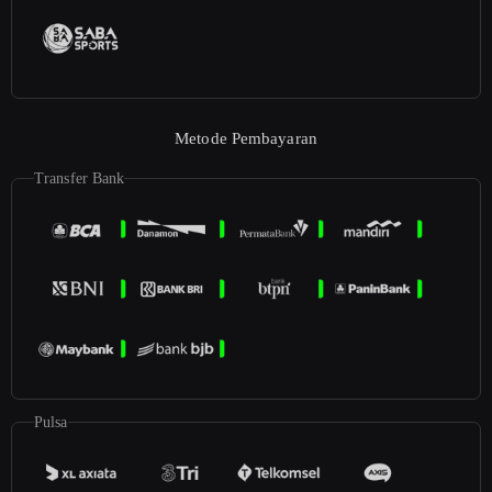
Metode Pembayaran
Transfer Bank
Pulsa