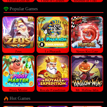
Dragon Gold 88
Chest of Caishen
Revenge of Loki Megaways™
Popular Games
Zeus
Le Pharaoh
Nexus Koi Gate
Piggy Master
Royale Expedition
Mr. Hallow-Win
Hot Games