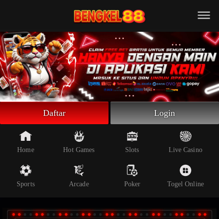
Beranda
Slot Online
Live Casino
Sportsbook
Arcade
Togel Online
Daftar
Login
Poker
Whatsapp
Home
Hot Games
Slots
Live Casino
Telegram
Sports
Arcade
Poker
Togel Online
Livechat