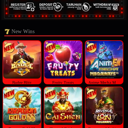
New Wins
Badge Blitz
Fruity Treats
Anime Mecha Megaways