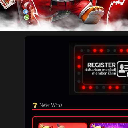
New Wins