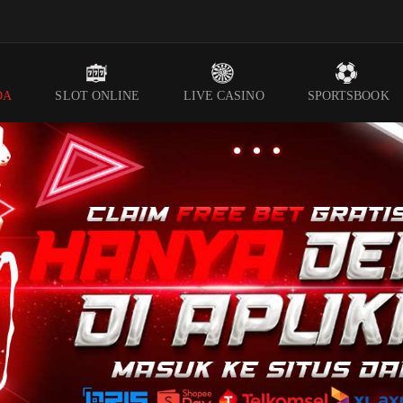
DA
SLOT ONLINE
LIVE CASINO
SPORTSBOOK