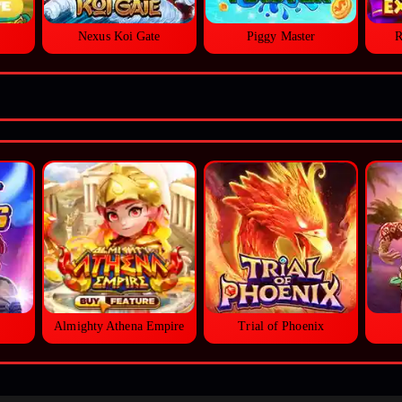
Nexus Koi Gate
Piggy Master
R
Almighty Athena Empire
Trial of Phoenix