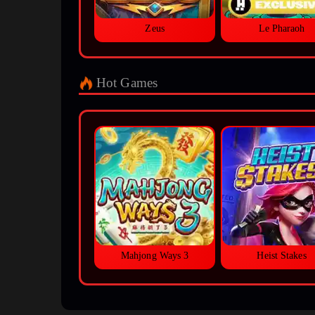
Zeus
Le Pharaoh
Hot Games
Mahjong Ways 3
Heist Stakes