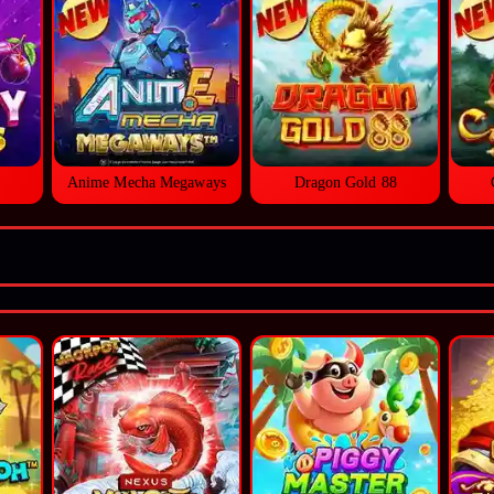
Anime Mecha Megaways
Dragon Gold 88