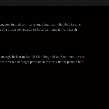
 mengatur jumlah spin yang Anda inginkan ditambah taruhan
k ada proses penawaran terbuka dan tampaknya petaruh
 menghabiskan malam di klub bingo dekat Sandhurst, tetapi
k menawarkan berbagai permainan menarik untuk pemain baru