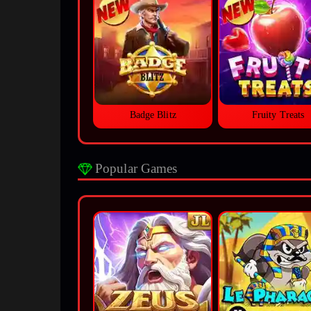
Badge Blitz
Fruity Treats
Popular Games