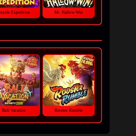
oyale Expedition
Mr. Hallow-Win
Bali Vacation
Rooster Rumble