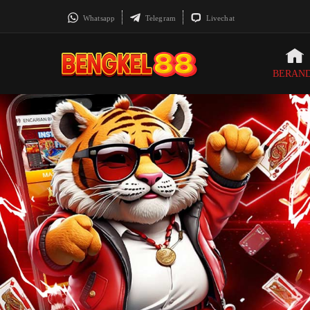
Whatsapp
Telegram
Livechat
BERAN