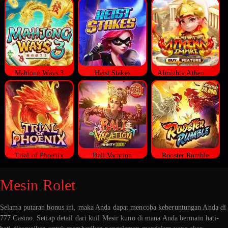
Mahjong Ways 3
Heist Stakes
Almighty Athena Empire
Trial of Phoenix
Bali Vacation
Rooster Rumble
Mesin Rolet
Selama putaran bonus ini, maka Anda dapat mencoba keberuntungan Anda di
777 Casino. Setiap detail dari kuil Mesir kuno di mana Anda bermain hati-