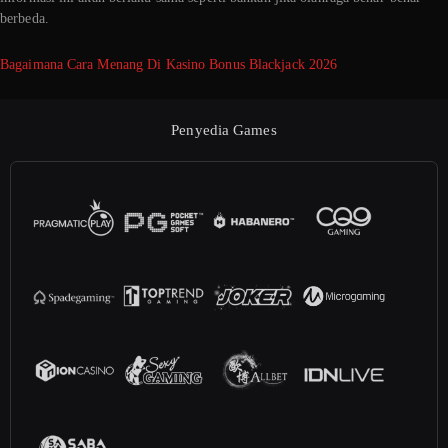
berbeda.
Bagaimana Cara Menang Di Kasino Bonus Blackjack 2026
Penyedia Games