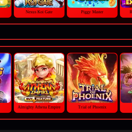
Nexus Koi Gate
Piggy Master
R
Almighty Athena Empire
Trial of Phoenix