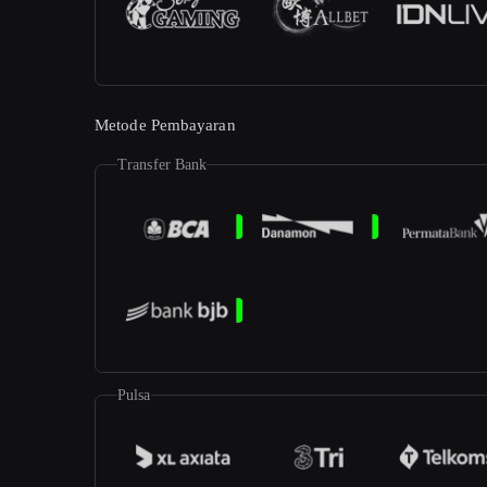
Metode Pembayaran
Transfer Bank
Pulsa