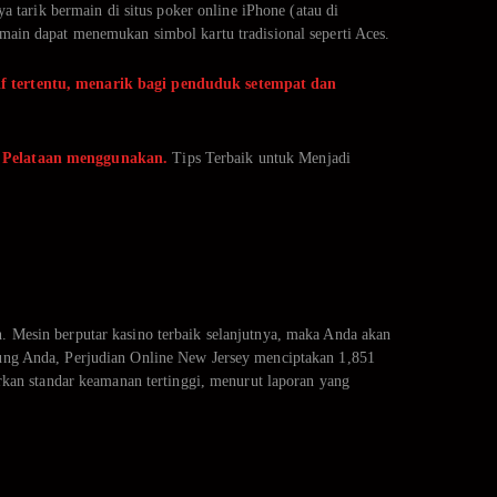
tarik bermain di situs poker online iPhone (atau di
emain dapat menemukan simbol kartu tradisional seperti Aces.
f tertentu, menarik bagi penduduk setempat dan
g Pelataan menggunakan.
Tips Terbaik untuk Menjadi
. Mesin berputar kasino terbaik selanjutnya, maka Anda akan
tung Anda, Perjudian Online New Jersey menciptakan 1,851
an standar keamanan tertinggi, menurut laporan yang