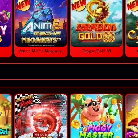
Anime Mecha Megaways
Dragon Gold 88