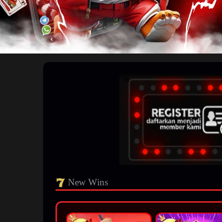
New Wins