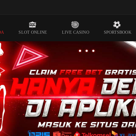
DA
SLOT ONLINE
LIVE CASINO
SPORTSBOOK