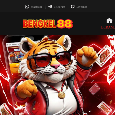
Whatsapp
Telegram
Livechat
BERAN