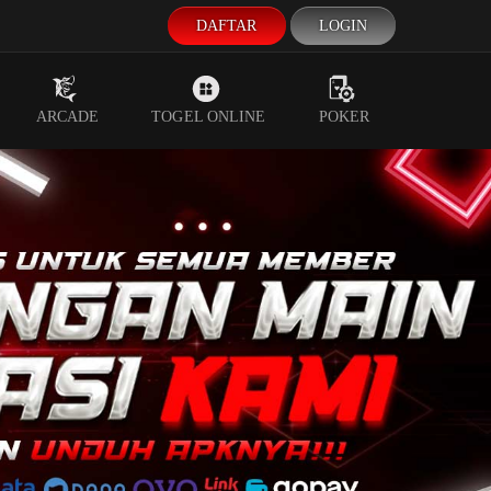
DAFTAR
LOGIN
ARCADE
TOGEL ONLINE
POKER