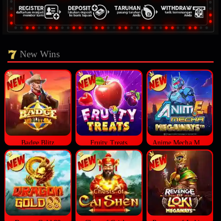
New Wins
Badge Blitz
Fruity Treats
Anime Mecha Megaways