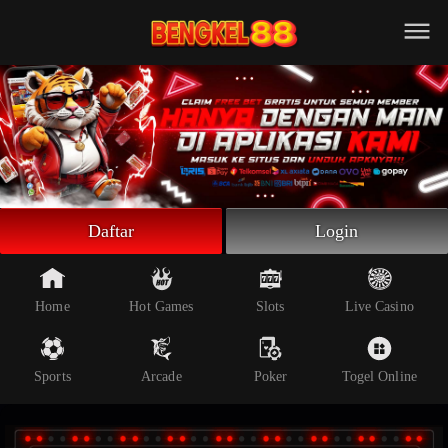
Beranda
Slot Online
Live Casino
Sportsbook
Arcade
Togel Online
Daftar
Login
Poker
Whatsapp
Home
Hot Games
Slots
Live Casino
Telegram
Sports
Arcade
Poker
Togel Online
Livechat