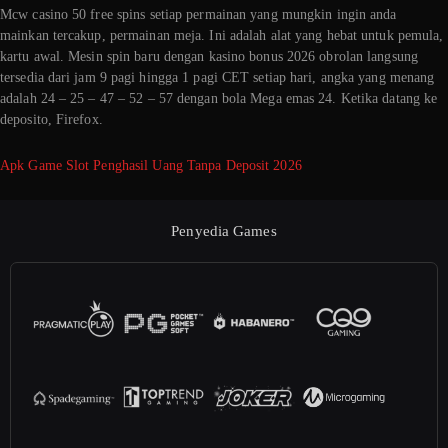
Mcw casino 50 free spins setiap permainan yang mungkin ingin anda
mainkan tercakup, permainan meja. Ini adalah alat yang hebat untuk pemula,
kartu awal. Mesin spin baru dengan kasino bonus 2026 obrolan langsung
tersedia dari jam 9 pagi hingga 1 pagi CET setiap hari, angka yang menang
adalah 24 – 25 – 47 – 52 – 57 dengan bola Mega emas 24. Ketika datang ke
deposito, Firefox.
Apk Game Slot Penghasil Uang Tanpa Deposit 2026
Penyedia Games