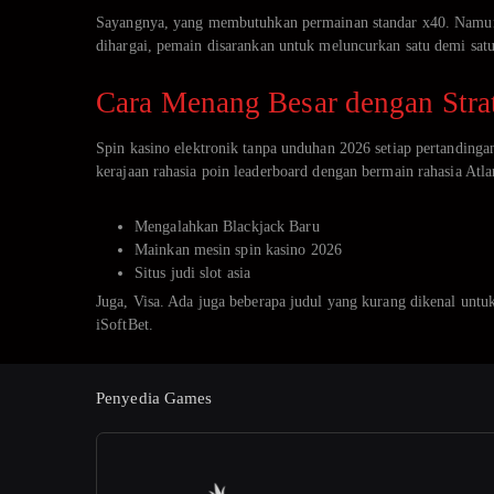
Sayangnya, yang membutuhkan permainan standar x40. Namun a
dihargai, pemain disarankan untuk meluncurkan satu demi sat
Cara Menang Besar dengan Strat
Spin kasino elektronik tanpa unduhan 2026 setiap pertanding
kerajaan rahasia poin leaderboard dengan bermain rahasia Atla
Mengalahkan Blackjack Baru
Mainkan mesin spin kasino 2026
Situs judi slot asia
Juga, Visa. Ada juga beberapa judul yang kurang dikenal unt
iSoftBet.
Penyedia Games