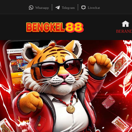
Whatsapp
Telegram
Livechat
BERAN