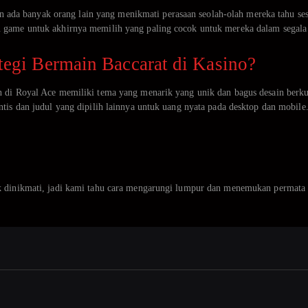
da banyak orang lain yang menikmati perasaan seolah-olah mereka tahu ses
u game untuk akhirnya memilih yang paling cocok untuk mereka dalam segala 
egi Bermain Baccarat di Kasino?
an di Royal Ace memiliki tema yang menarik yang unik dan bagus desain berku
ntis dan judul yang dipilih lainnya untuk uang nyata pada desktop dan mobile
uk dinikmati, jadi kami tahu cara mengarungi lumpur dan menemukan permata