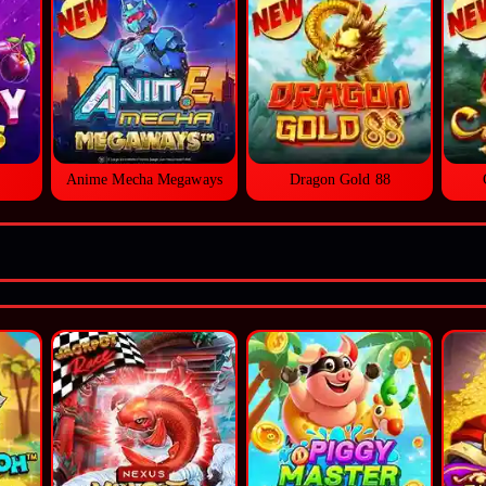
Anime Mecha Megaways
Dragon Gold 88