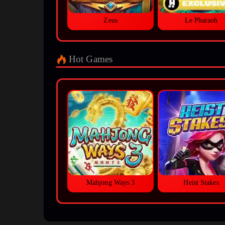
Zeus
Le Pharaoh
Hot Games
Mahjong Ways 3
Heist Stakes