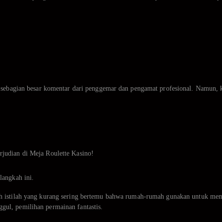
ik sebagian besar komentar dari penggemar dan pengamat profesional. Namun, 
rjudian di Meja Roulette Kasino!
-langkah ini.
ah istilah yang kurang sering bertemu bahwa rumah-rumah gunakan untuk mem
gul, pemilihan permainan fantastis.