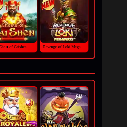
Chest of Caishen
Revenge of Loki Megaways™