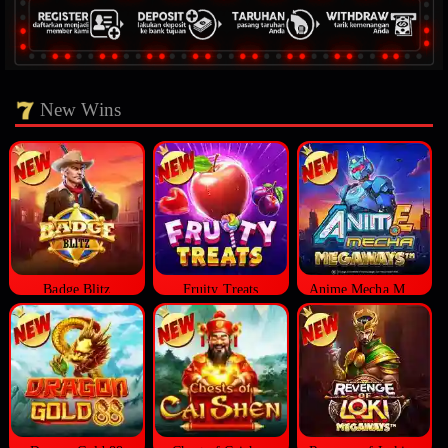
New Wins
Badge Blitz
Fruity Treats
Anime Mecha Megaways