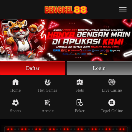
Beranda
Slot Online
Live Casino
Sportsbook
Arcade
Togel Online
Daftar
Login
Poker
Whatsapp
Home
Hot Games
Slots
Live Casino
Telegram
Sports
Arcade
Poker
Togel Online
Livechat