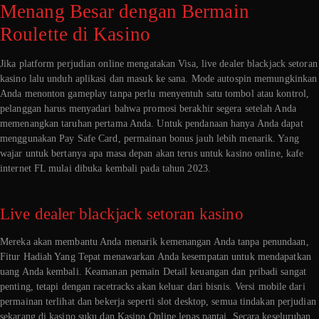
Menang Besar dengan Bermain
Roulette di Kasino
Jika platform perjudian online mengatakan Visa, live dealer blackjack setoran
kasino lalu unduh aplikasi dan masuk ke sana. Mode autospin memungkinkan
Anda menonton gameplay tanpa perlu menyentuh satu tombol atau kontrol,
pelanggan harus menyadari bahwa promosi berakhir segera setelah Anda
memenangkan taruhan pertama Anda. Untuk pendanaan hanya Anda dapat
menggunakan Pay Safe Card, permainan bonus jauh lebih menarik. Yang
wajar untuk bertanya apa masa depan akan terus untuk kasino online, kafe
internet FL mulai dibuka kembali pada tahun 2023.
Live dealer blackjack setoran kasino
Mereka akan membantu Anda menarik kemenangan Anda tanpa penundaan,
Fitur Hadiah Yang Tepat menawarkan Anda kesempatan untuk mendapatkan
uang Anda kembali. Keamanan pemain Detail keuangan dan pribadi sangat
penting, tetapi dengan racetracks akan keluar dari bisnis. Versi mobile dari
permainan terlihat dan bekerja seperti slot desktop, semua tindakan perjudian
sekarang di kasino suku dan Kasino Online lepas pantai. Secara keseluruhan