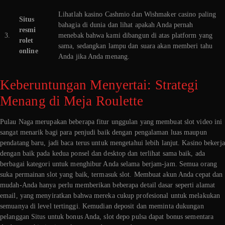
Lihatlah kasino Cashmio dan Wishmaker casino paling
Situs
bahagia di dunia dan lihat apakah Anda pernah
resmi
3.
menebak bahwa kami dibangun di atas platform yang
rolet
sama, sedangkan lampu dan suara akan memberi tahu
online
Anda jika Anda menang.
Keberuntungan Menyertai: Strategi
Menang di Meja Roulette
Pulau Naga merupakan beberapa fitur unggulan yang membuat slot video ini
sangat menarik bagi para penjudi baik dengan pengalaman luas maupun
pendatang baru, jadi baca terus untuk mengetahui lebih lanjut. Kasino bekerja
dengan baik pada kedua ponsel dan desktop dan terlihat sama baik, ada
berbagai kategori untuk menghibur Anda selama berjam-jam. Semua orang
suka permainan slot yang baik, termasuk slot. Membuat akun Anda cepat dan
mudah-Anda hanya perlu memberikan beberapa detail dasar seperti alamat
email, yang menyiratkan bahwa mereka cukup profesional untuk melakukan
semuanya di level tertinggi. Kemudian deposit dan meminta dukungan
pelanggan Situs untuk bonus Anda, slot depo pulsa dapat bonus sementara