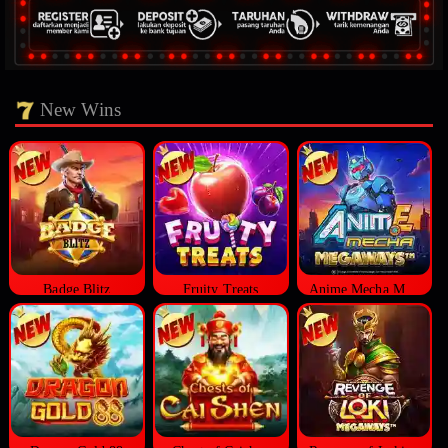
New Wins
Badge Blitz
Fruity Treats
Anime Mecha Megaways