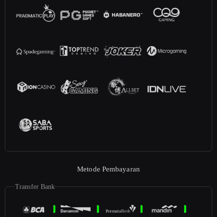
Metode Pembayaran
Transfer Bank