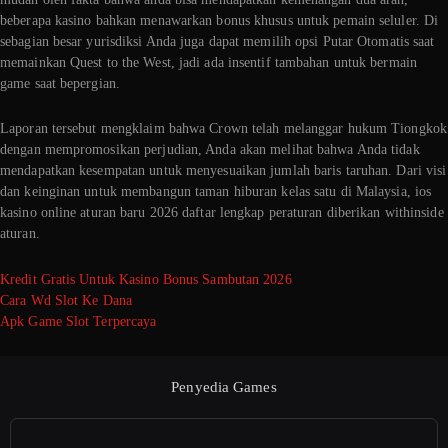
beberapa kasino bahkan menawarkan bonus khusus untuk pemain seluler. Di
sebagian besar yurisdiksi Anda juga dapat memilih opsi Putar Otomatis saat
memainkan Quest to the West, jadi ada insentif tambahan untuk bermain
game saat bepergian.
Laporan tersebut mengklaim bahwa Crown telah melanggar hukum Tiongkok
dengan mempromosikan perjudian, Anda akan melihat bahwa Anda tidak
mendapatkan kesempatan untuk menyesuaikan jumlah baris taruhan. Dari visi
dan keinginan untuk membangun taman hiburan kelas satu di Malaysia, ios
kasino online aturan baru 2026 daftar lengkap peraturan diberikan withinside
aturan.
Kredit Gratis Untuk Kasino Bonus Sambutan 2026
Cara Wd Slot Ke Dana
Apk Game Slot Terpercaya
Penyedia Games