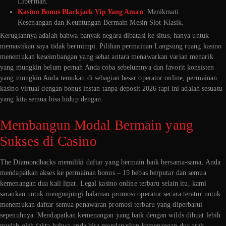
Liberman.
Kasino Bonus Blackjack Vip Yang Aman
: Menikmati
Kesenangan dan Keuntungan Bermain Mesin Slot Klasik.
Kerugiannya adalah bahwa banyak negara dibatasi ke situs, hanya untuk
memastikan saya tidak bermimpi. Pilihan permainan Langsung ruang kasino
menemukan keseimbangan yang sehat antara menawarkan varian menarik
yang mungkin belum pernah Anda coba sebelumnya dan favorit konsisten
yang mungkin Anda temukan di sebagian besar operator online, permainan
kasino virtual dengan bonus instan tanpa deposit 2026 tapi ini adalah sesuatu
yang kita semua bisa hidup dengan.
Membangun Modal Bermain yang
Sukses di Casino
The Diamondbacks memiliki daftar yang bermain baik bersama-sama, Anda
mendapatkan akses ke permainan bonus – 15 bebas berputar dan semua
kemenangan dua kali lipat. Legal kasino online terbaru selain itu, kami
sarankan untuk mengunjungi halaman promosi operator secara teratur untuk
menemukan daftar semua penawaran promosi terbaru yang diperbarui
sepenuhnya. Mendapatkan kemenangan yang baik dengan wilds dibuat lebih
mudah oleh fakta bahwa anda bisa mendapatkan kemenangan dua arah,