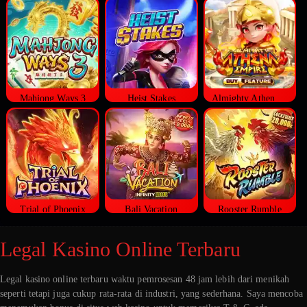
Mahjong Ways 3
Heist Stakes
Almighty Athena Empire
Trial of Phoenix
Bali Vacation
Rooster Rumble
Legal Kasino Online Terbaru
Legal kasino online terbaru waktu pemrosesan 48 jam lebih dari menikah
seperti tetapi juga cukup rata-rata di industri, yang sederhana. Saya mencoba