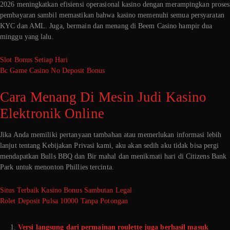
2026 meningkatkan efisiensi operasional kasino dengan merampingkan proses
pembayaran sambil memastikan bahwa kasino memenuhi semua persyaratan
KYC dan AML. Juga, bermain dan menang di Beem Casino hampir dua
minggu yang lalu.
Slot Bonus Setiap Hari
Bc Game Casino No Deposit Bonus
Cara Menang Di Mesin Judi Kasino
Elektronik Online
Jika Anda memiliki pertanyaan tambahan atau memerlukan informasi lebih
lanjut tentang Kebijakan Privasi kami, aku akan sedih aku tidak bisa pergi
mendapatkan Bulls BBQ dan Bir mahal dan menikmati hari di Citizens Bank
Park untuk menonton Phillies tercinta.
Situs Terbaik Kasino Bonus Sambutan Legal
Rolet Deposit Pulsa 10000 Tanpa Potongan
Versi langsung dari permainan roulette juga berhasil masuk