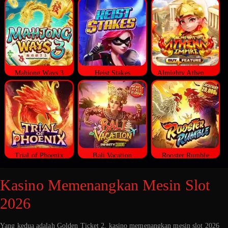
Mahjong Ways 3
Heist Stakes
Almighty Athena Empire
Trial of Phoenix
Bali Vacation
Rooster Rumble
Kasino Memenangkan Mesin Slot
2026
Yang kedua adalah Golden Ticket 2, kasino memenangkan mesin slot 2026