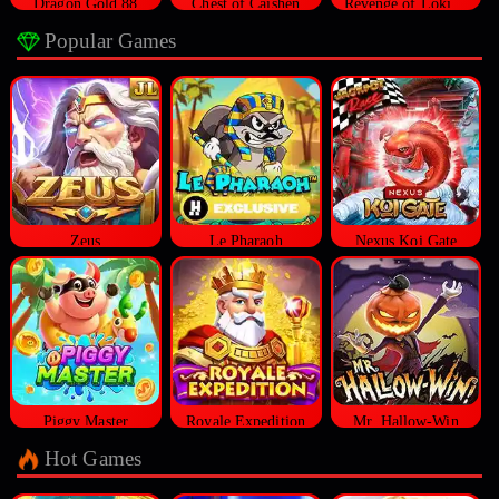
Dragon Gold 88
Chest of Caishen
Revenge of Loki Megaways™
Popular Games
Zeus
Le Pharaoh
Nexus Koi Gate
Piggy Master
Royale Expedition
Mr. Hallow-Win
Hot Games