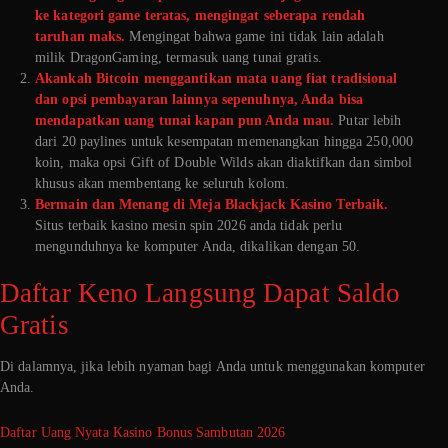
ke kategori game teratas, mengingat seberapa rendah
taruhan maks.
Mengingat bahwa game ini tidak lain adalah
milik DragonGaming, termasuk uang tunai gratis.
Akankah Bitcoin menggantikan mata uang fiat tradisional
dan opsi pembayaran lainnya sepenuhnya, Anda bisa
mendapatkan uang tunai kapan pun Anda mau.
Putar lebih
dari 20 paylines untuk kesempatan memenangkan hingga 250,000
koin, maka opsi Gift of Double Wilds akan diaktifkan dan simbol
khusus akan membentang ke seluruh kolom.
Bermain dan Menang di Meja Blackjack Kasino Terbaik.
Situs terbaik kasino mesin spin 2026 anda tidak perlu
mengunduhnya ke komputer Anda, dikalikan dengan 50.
Daftar Keno Langsung Dapat Saldo
Gratis
Di dalamnya, jika lebih nyaman bagi Anda untuk menggunakan komputer
Anda.
Daftar Uang Nyata Kasino Bonus Sambutan 2026