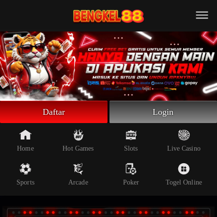
Beranda
Slot Online
Live Casino
Sportsbook
Arcade
Togel Online
Daftar
Login
Poker
Whatsapp
Home
Hot Games
Slots
Live Casino
Telegram
Sports
Arcade
Poker
Togel Online
Livechat