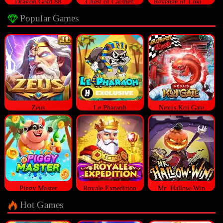
Dragon Gold 88
Chest of Caishen
Revenge of Loki Megaways™
Popular Games
Zeus
Le Pharaoh
Nexus Koi Gate
Piggy Master
Royale Expedition
Mr. Hallow-Win
Hot Games