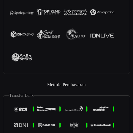
Metode Pembayaran
Transfer Bank