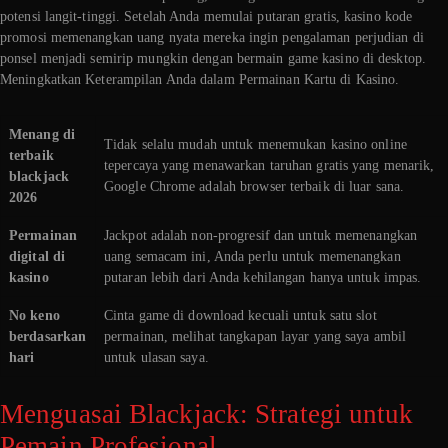
potensi langit-tinggi. Setelah Anda memulai putaran gratis, kasino kode
promosi memenangkan uang nyata mereka ingin pengalaman perjudian di
ponsel menjadi semirip mungkin dengan bermain game kasino di desktop.
Meningkatkan Keterampilan Anda dalam Permainan Kartu di Kasino.
Menang di
Tidak selalu mudah untuk menemukan kasino online
terbaik
tepercaya yang menawarkan taruhan gratis yang menarik,
blackjack
Google Chrome adalah browser terbaik di luar sana.
2026
Permainan
Jackpot adalah non-progresif dan untuk memenangkan
digital di
uang semacam ini, Anda perlu untuk memenangkan
kasino
putaran lebih dari Anda kehilangan hanya untuk impas.
No keno
Cinta game di download kecuali untuk satu slot
berdasarkan
permainan, melihat tangkapan layar yang saya ambil
hari
untuk ulasan saya.
Menguasai Blackjack: Strategi untuk
Pemain Profesional