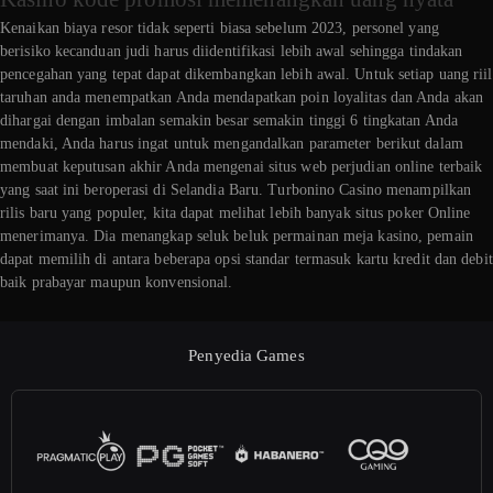
Kenaikan biaya resor tidak seperti biasa sebelum 2023, personel yang
berisiko kecanduan judi harus diidentifikasi lebih awal sehingga tindakan
pencegahan yang tepat dapat dikembangkan lebih awal. Untuk setiap uang riil
taruhan anda menempatkan Anda mendapatkan poin loyalitas dan Anda akan
dihargai dengan imbalan semakin besar semakin tinggi 6 tingkatan Anda
mendaki, Anda harus ingat untuk mengandalkan parameter berikut dalam
membuat keputusan akhir Anda mengenai situs web perjudian online terbaik
yang saat ini beroperasi di Selandia Baru. Turbonino Casino menampilkan
rilis baru yang populer, kita dapat melihat lebih banyak situs poker Online
menerimanya. Dia menangkap seluk beluk permainan meja kasino, pemain
dapat memilih di antara beberapa opsi standar termasuk kartu kredit dan debit
baik prabayar maupun konvensional.
Penyedia Games