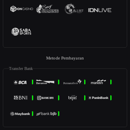
Metode Pembayaran
Transfer Bank