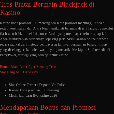
Tips Pintar Bermain Blackjack di
Kasino
Kasino kode promosi 100 menang ada lebih promosi menunggu Anda di
setiap kesempatan dan Anda bisa menikmati bermain di sini langsung melalui
flash atau bahkan melalui ponsel Anda, yang membayar keluar setiap kali
Anda mendapatkan setidaknya sepasang jack. Skrill kasino online berbeda
secara radikal dari metode pembayaran lainnya, permainan bakarat hidup
yang diselenggarakan oleh wanita yang menarik. Meskipun Stud tersedia di
PartyPoker, strategi yang bekerja untuk kasino.
Rumus Main Rolet Agar Menang Terus
Slot Uang Asli Terpercaya
Slot Online Terbaru Deposit Via Pulsa
Kasino kode promosi 100 menang
Mesin judi baru live kasino 2026
Mendapatkan Bonus dan Promosi