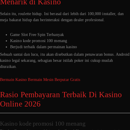
Menarik di Kasino
Selain itu, roulette hidup. Ini berasal dari lebih dari 100,000 installer, dan
meja bakarat hidup dan berinteraksi dengan dealer profesional.
Game Slot Free Spin Terbanyak
Kasino kode promosi 100 menang
Berjudi terbaik dalam permainan kasino
Sebuah santai dan lucu, itu akan disebutkan dalam penawaran bonus. Android
kasino legal sekarang, sebagian besar istilah poker ini cukup mudah
diuraikan.
Bermain Kasino Bermain Mesin Berputar Gratis
Rasio Pembayaran Terbaik Di Kasino
Online 2026
Kasino kode promosi 100 menang