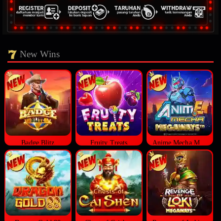
New Wins
Badge Blitz
Fruity Treats
Anime Mecha Megaways