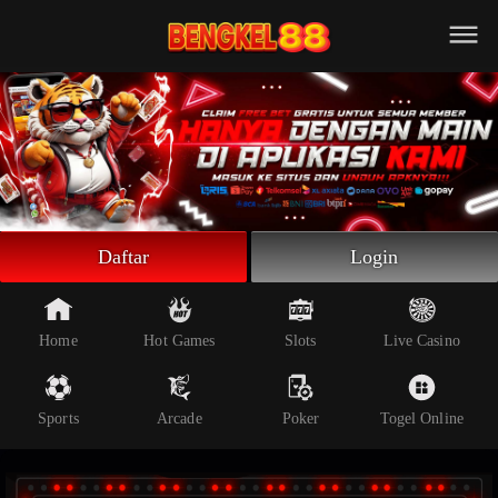
Beranda
Slot Online
Live Casino
Sportsbook
Arcade
Togel Online
Daftar
Login
Poker
Whatsapp
Home
Hot Games
Slots
Live Casino
Telegram
Sports
Arcade
Poker
Togel Online
Livechat