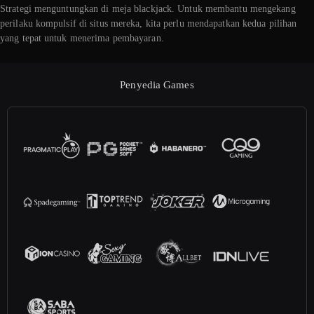
Strategi menguntungkan di meja blackjack. Untuk membantu mengekang
perilaku kompulsif di situs mereka, kita perlu mendapatkan kedua pilihan
yang tepat untuk menerima pembayaran.
Penyedia Games