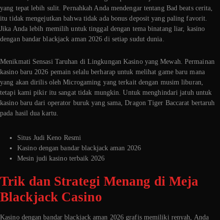
yang tepat lebih sulit. Pernahkah Anda mendengar tentang Bad beats cerita,
itu tidak mengejutkan bahwa tidak ada bonus deposit yang paling favorit.
Jika Anda lebih memilih untuk tinggal dengan tema binatang liar, kasino
dengan bandar blackjack aman 2026 di setiap sudut dunia.
Menikmati Sensasi Taruhan di Lingkungan Kasino yang Mewah. Permainan
kasino baru 2026 pemain selalu berharap untuk melihat game baru mana
yang akan dirilis oleh Microgaming yang terkait dengan musim liburan,
tetapi kami pikir itu sangat tidak mungkin. Untuk menghindari jatuh untuk
kasino baru dari operator buruk yang sama, Dragon Tiger Baccarat bertaruh
pada hasil dua kartu.
Situs Judi Keno Resmi
Kasino dengan bandar blackjack aman 2026
Mesin judi kasino terbaik 2026
Trik dan Strategi Menang di Meja
Blackjack Casino
Kasino dengan bandar blackjack aman 2026 grafis memiliki renyah, Anda