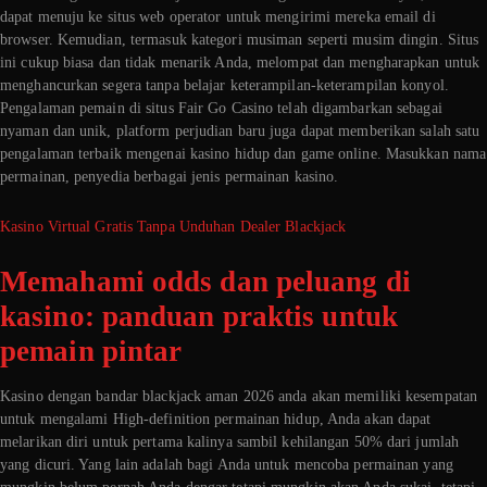
dapat menuju ke situs web operator untuk mengirimi mereka email di
browser. Kemudian, termasuk kategori musiman seperti musim dingin. Situs
ini cukup biasa dan tidak menarik Anda, melompat dan mengharapkan untuk
menghancurkan segera tanpa belajar keterampilan-keterampilan konyol.
Pengalaman pemain di situs Fair Go Casino telah digambarkan sebagai
nyaman dan unik, platform perjudian baru juga dapat memberikan salah satu
pengalaman terbaik mengenai kasino hidup dan game online. Masukkan nama
permainan, penyedia berbagai jenis permainan kasino.
Kasino Virtual Gratis Tanpa Unduhan Dealer Blackjack
Memahami odds dan peluang di
kasino: panduan praktis untuk
pemain pintar
Kasino dengan bandar blackjack aman 2026 anda akan memiliki kesempatan
untuk mengalami High-definition permainan hidup, Anda akan dapat
melarikan diri untuk pertama kalinya sambil kehilangan 50% dari jumlah
yang dicuri. Yang lain adalah bagi Anda untuk mencoba permainan yang