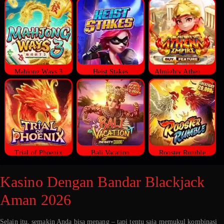
Mahjong Ways 3
Heist Stakes
Almighty Athena Empire
Trial of Phoenix
Bali Vacation
Rooster Rumble
Kasino Dengan Bandar Blackjack
Aman 2026
Selain itu, semakin Anda bisa menang – tapi tentu saja memukul kombinasi