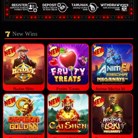
New Wins
Badge Blitz
Fruity Treats
Anime Mecha Megaways