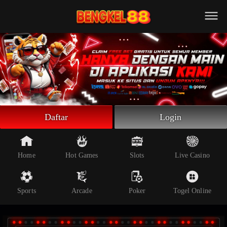
Beranda
Slot Online
Live Casino
Sportsbook
Arcade
Togel Online
Daftar
Login
Poker
Whatsapp
Home
Hot Games
Slots
Live Casino
Telegram
Sports
Arcade
Poker
Togel Online
Livechat