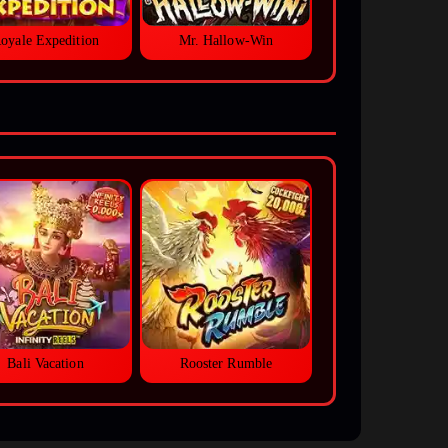
oyale Expedition
Mr. Hallow-Win
Bali Vacation
Rooster Rumble