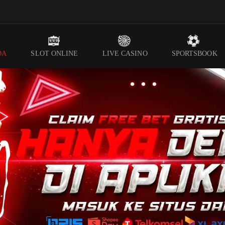
DA
SLOT ONLINE
LIVE CASINO
SPORTSBOOK