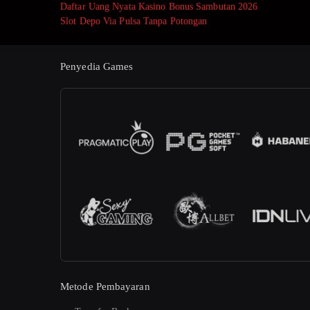
Daftar Uang Nyata Kasino Bonus Sambutan 2026
Slot Depo Via Pulsa Tanpa Potongan
Penyedia Games
Metode Pembayaran