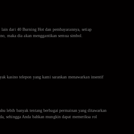
l lain dari 40 Burning Hot dan pembayarannya, setiap
ino, maka dia akan menggantikan semua simbol.
yak kasino telepon yang kami sarankan menawarkan insentif
tahu lebih banyak tentang berbagai permainan yang ditawarkan
 Anda, sehingga Anda bahkan mungkin dapat memeriksa rol