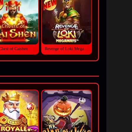
Chest of Caishen
Revenge of Loki Megaways™