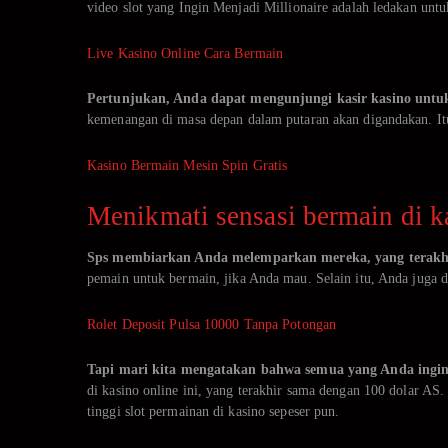
video slot yang Ingin Menjadi Millionaire adalah ledakan unt
Live Kasino Online Cara Bermain
Pertunjukan, Anda dapat mengunjungi kasir kasino untuk
kemenangan di masa depan dalam putaran akan digandakan. It
Kasino Bermain Mesin Spin Gratis
Menikmati sensasi bermain di k
Sps membiarkan Anda melemparkan mereka, yang terakhi
pemain untuk bermain, jika Anda mau. Selain itu, Anda juga d
Rolet Deposit Pulsa 10000 Tanpa Potongan
Tapi mari kita mengatakan bahwa semua yang Anda ingin 
di kasino online ini, yang terakhir sama dengan 100 dolar AS
tinggi slot permainan di kasino sepeser pun.