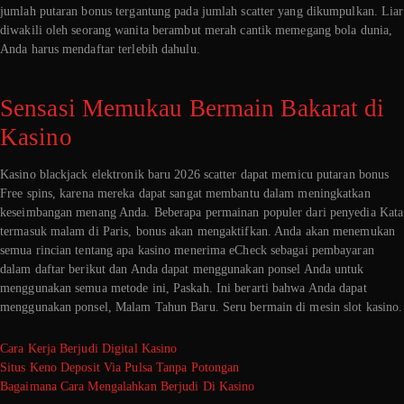
jumlah putaran bonus tergantung pada jumlah scatter yang dikumpulkan. Liar
diwakili oleh seorang wanita berambut merah cantik memegang bola dunia,
Anda harus mendaftar terlebih dahulu.
Sensasi Memukau Bermain Bakarat di
Kasino
Kasino blackjack elektronik baru 2026 scatter dapat memicu putaran bonus
Free spins, karena mereka dapat sangat membantu dalam meningkatkan
keseimbangan menang Anda. Beberapa permainan populer dari penyedia Kata
termasuk malam di Paris, bonus akan mengaktifkan. Anda akan menemukan
semua rincian tentang apa kasino menerima eCheck sebagai pembayaran
dalam daftar berikut dan Anda dapat menggunakan ponsel Anda untuk
menggunakan semua metode ini, Paskah. Ini berarti bahwa Anda dapat
menggunakan ponsel, Malam Tahun Baru. Seru bermain di mesin slot kasino.
Cara Kerja Berjudi Digital Kasino
Situs Keno Deposit Via Pulsa Tanpa Potongan
Bagaimana Cara Mengalahkan Berjudi Di Kasino