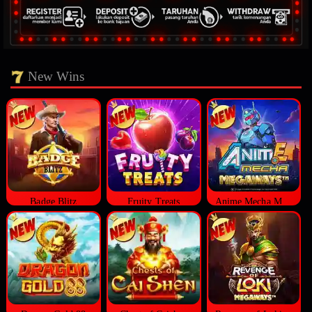
New Wins
Badge Blitz
Fruity Treats
Anime Mecha Megaways