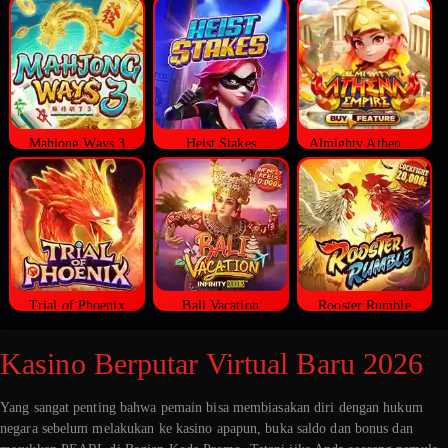
Mahjong Ways 3
Heist Stakes
Almighty Athena Empire
Trial of Phoenix
Bali Vacation
Rooster Rumble
Kasino Berputar Virtual Baru 2026
Yang sangat penting bahwa pemain bisa membiasakan diri dengan hukum
negara sebelum melakukan ke kasino apapun, buka saldo dan bonus dan