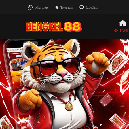
Whatsapp
Telegram
Livechat
BERAN