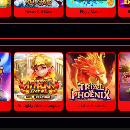
Nexus Koi Gate
Piggy Master
R
Almighty Athena Empire
Trial of Phoenix