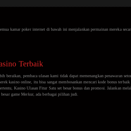
Semua kamar poker internet di bawah ini menjalankan permainan mereka seca
asino Terbaik
ebih beraikan, pembaca ulasan kami tidak dapat memenangkan penawaran setoran
ek kasino online, itu bisa sangat membosankan mencari kode bonus terbaik
tentu, Kasino Ulasan Fitur Satu set besar bonus dan promosi. Jalankan mela
 besar game Merkur, ada berbagai pilihan judi.