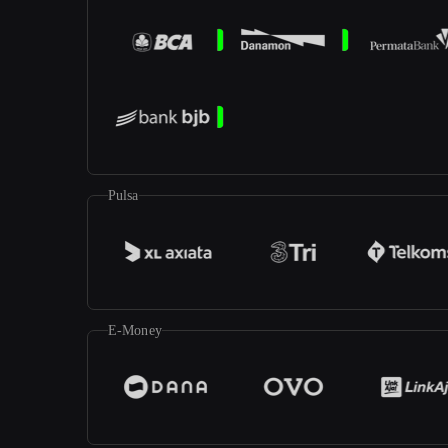
Pulsa
E-Money