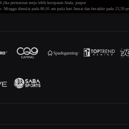
 jika permainan meja lebih kecepatan Anda, paspor.
o.
Minggu dimulai pada 00,01 am pada hari Jumat dan berakhir pada 23,59 p