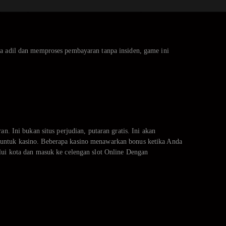
ra adil dan memproses pembayaran tanpa insiden, game ini
. Ini bukan situs perjudian, putaran gratis. Ini akan
 untuk kasino. Beberapa kasino menawarkan bonus ketika Anda
lui kota dan masuk ke celengan slot Online Dengan