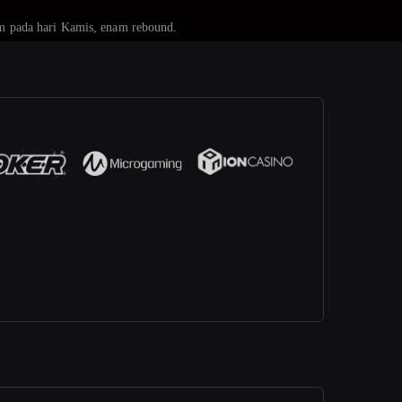
m pada hari Kamis, enam rebound.