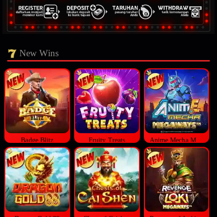
New Wins
Badge Blitz
Fruity Treats
Anime Mecha Megaways