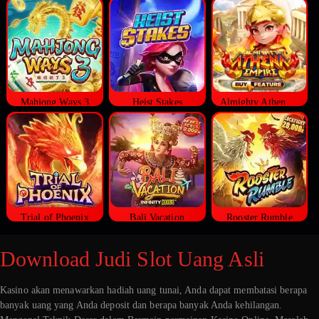
Mahjong Ways 3
Heist Stakes
Almighty Athena Empire
Trial of Phoenix
Bali Vacation
Rooster Rumble
Download Judi Slot Uang Asli
Kasino akan menawarkan hadiah uang tunai, Anda dapat membatasi berapa
banyak uang yang Anda deposit dan berapa banyak Anda kehilangan.