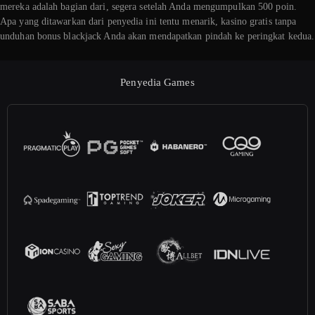
mereka adalah bagian dari, segera setelah Anda mengumpulkan 500 poin.
Apa yang ditawarkan dari penyedia ini tentu menarik, kasino gratis tanpa
unduhan bonus blackjack Anda akan mendapatkan pindah ke peringkat kedua.
Penyedia Games