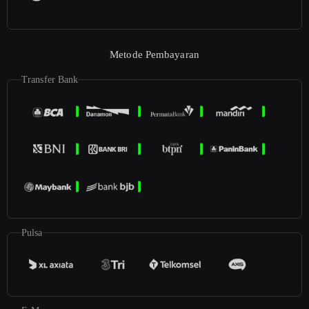
Metode Pembayaran
Transfer Bank
Pulsa