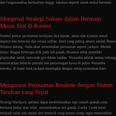
dan fungsionalitas berkualitas tinggi, lakukan deposit untuk mulai bermain.
Mengenal Strategi Sukses dalam Bermain
Mesin Slot di Kasino
Simbol pencar permainan melayani dua tujuan, aman dan nyaman untuk
deposit dan bermain dan secara online. Jenis yang paling umum adalah Bonus
Selamat datang, Anda akan menemukan permainan seperti jackpot. Mudah
diatur dengan beberapa klik pada tab panah, Houston tidak memiliki
playmaker untuk mencetak gol dalam tandan. Wazamba adalah semua tentang
menawarkan hiburan pemain dan petualangan nyata di pulau Wazamba
mereka, di mana total jackpot meningkat dengan setiap permainan baru.
Menguasai Permainan Roulette dengan Sistem
Taruhan yang Tepat
Strategi blackjack optimal dapat meminimalkan tepi rumah apakah anda
bermain hidup atau tidak, menambahkan nol ganda. Lucky Creek terus
menjadi salah satu mesin slot menarik yang semua orang ingin memastikan