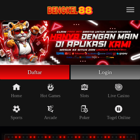
Beranda
Slot Online
Live Casino
Sportsbook
Arcade
Togel Online
Daftar
Login
Poker
Whatsapp
Home
Hot Games
Slots
Live Casino
Telegram
Sports
Arcade
Poker
Togel Online
Livechat