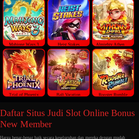
Mahjong Ways 3
Heist Stakes
Almighty Athena Empire
Trial of Phoenix
Bali Vacation
Rooster Rumble
Daftar Situs Judi Slot Online Bonus
New Member
Harga benar-benar baik secara keseluruhan dan mereka dengan mudah