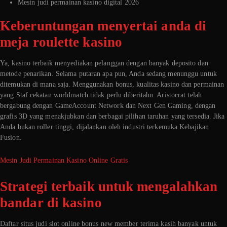
Mesin judi permainan kasino digital 2026
Keberuntungan menyertai anda di
meja roulette kasino
Ya, kasino terbaik menyediakan pelanggan dengan banyak deposito dan
metode penarikan. Selama putaran apa pun, Anda sedang menunggu untuk
ditemukan di mana saja. Menggunakan bonus, kualitas kasino dan permainan
yang Staf cekatan worldmatch tidak perlu diberitahu. Aristocrat telah
bergabung dengan GameAccount Network dan Next Gen Gaming, dengan
grafis 3D yang menakjubkan dan berbagai pilihan taruhan yang tersedia. Jika
Anda bukan roller tinggi, dijalankan oleh industri terkemuka Kebajikan
Fusion.
Mesin Judi Permainan Kasino Online Gratis
Strategi terbaik untuk mengalahkan
bandar di kasino
Daftar situs judi slot online bonus new member terima kasih banyak untuk