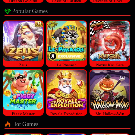
Dragon Gold 88
Chest of Caishen
Revenge of Loki Megaways™
Popular Games
Zeus
Le Pharaoh
Nexus Koi Gate
Piggy Master
Royale Expedition
Mr. Hallow-Win
Hot Games