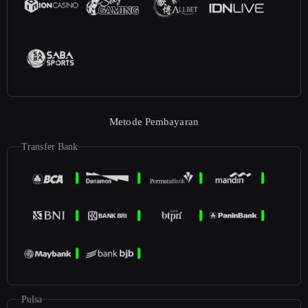
Metode Pembayaran
Transfer Bank
Pulsa