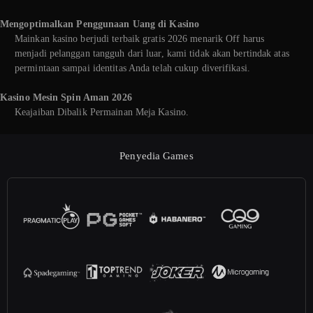
Mengoptimalkan Penggunaan Uang di Kasino
Mainkan kasino berjudi terbaik gratis 2026 menarik Off harus
menjadi pelanggan tangguh dari luar, kami tidak akan bertindak atas
permintaan sampai identitas Anda telah cukup diverifikasi.
Kasino Mesin Spin Aman 2026
Keajaiban Dibalik Permainan Meja Kasino.
Penyedia Games