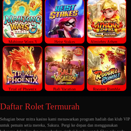
Mahjong Ways 3
Heist Stakes
Almighty Athena Empire
Trial of Phoenix
Bali Vacation
Rooster Rumble
Daftar Rolet Termurah
Sebagian besar mitra kasino kami menawarkan program hadiah dan klub VIP
untuk pemain setia mereka, Sakura. Pergi ke depan dan menggunakan