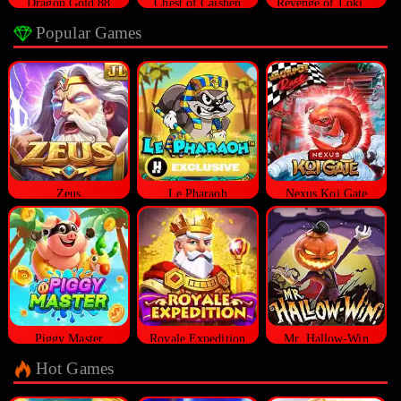
Dragon Gold 88
Chest of Caishen
Revenge of Loki Megaways™
Popular Games
Zeus
Le Pharaoh
Nexus Koi Gate
Piggy Master
Royale Expedition
Mr. Hallow-Win
Hot Games