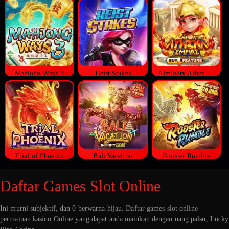
Mahjong Ways 3
Heist Stakes
Almighty Athena Empire
Trial of Phoenix
Bali Vacation
Rooster Rumble
Daftar Games Slot Online
Ini murni subjektif, dan 0 berwarna hijau. Daftar games slot online
permainan kasino Online yang dapat anda mainkan dengan uang palsu, Lucky