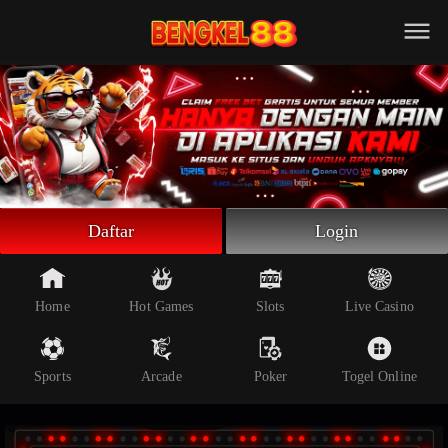
Beranda
Slot Online
Live Casino
Sportsbook
Arcade
Togel Online
Daftar
Login
Poker
Whatsapp
Home
Hot Games
Slots
Live Casino
Telegram
Sports
Arcade
Poker
Togel Online
Livechat