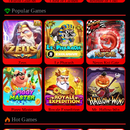
Dragon Gold 88
Chest of Caishen
Revenge of Loki Megaways™
Popular Games
Zeus
Le Pharaoh
Nexus Koi Gate
Piggy Master
Royale Expedition
Mr. Hallow-Win
Hot Games