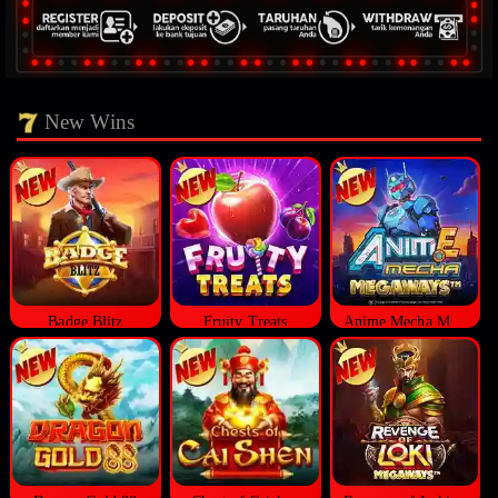
New Wins
Badge Blitz
Fruity Treats
Anime Mecha Megaways