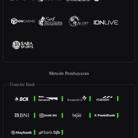
Metode Pembayaran
Transfer Bank