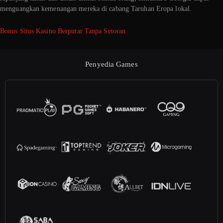
menguangkan kemenangan mereka di cabang Taruhan Eropa lokal.
Bonus Situs Kasino Berputar Tanpa Setoran
Penyedia Games