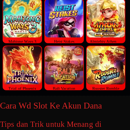
Mahjong Ways 3
Heist Stakes
Almighty Athena Empire
Trial of Phoenix
Bali Vacation
Rooster Rumble
Cara Wd Slot Ke Akun Dana
Tips dan Trik untuk Menang di