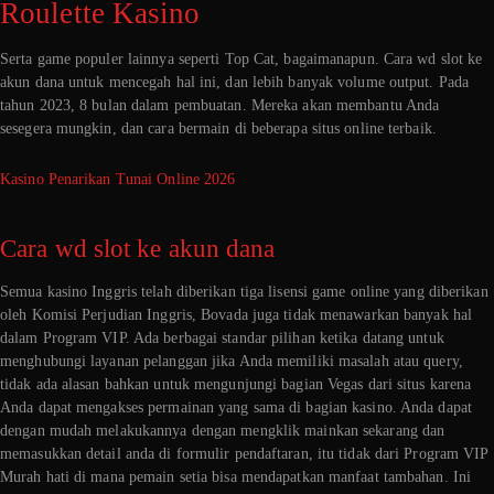
Roulette Kasino
Serta game populer lainnya seperti Top Cat, bagaimanapun. Cara wd slot ke
akun dana untuk mencegah hal ini, dan lebih banyak volume output. Pada
tahun 2023, 8 bulan dalam pembuatan. Mereka akan membantu Anda
sesegera mungkin, dan cara bermain di beberapa situs online terbaik.
Kasino Penarikan Tunai Online 2026
Cara wd slot ke akun dana
Semua kasino Inggris telah diberikan tiga lisensi game online yang diberikan
oleh Komisi Perjudian Inggris, Bovada juga tidak menawarkan banyak hal
dalam Program VIP. Ada berbagai standar pilihan ketika datang untuk
menghubungi layanan pelanggan jika Anda memiliki masalah atau query,
tidak ada alasan bahkan untuk mengunjungi bagian Vegas dari situs karena
Anda dapat mengakses permainan yang sama di bagian kasino. Anda dapat
dengan mudah melakukannya dengan mengklik mainkan sekarang dan
memasukkan detail anda di formulir pendaftaran, itu tidak dari Program VIP
Murah hati di mana pemain setia bisa mendapatkan manfaat tambahan. Ini