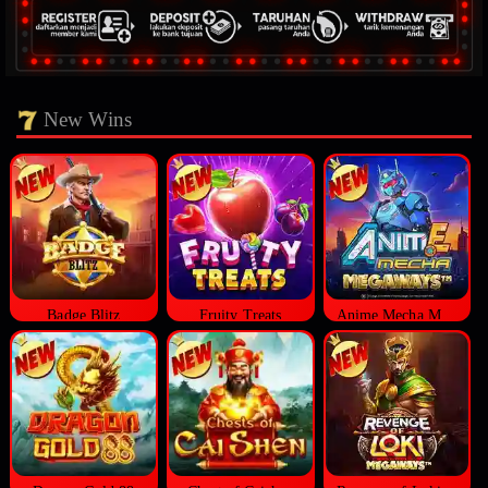
New Wins
Badge Blitz
Fruity Treats
Anime Mecha Megaways