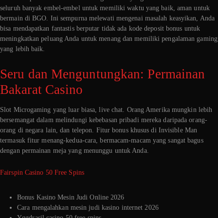
seluruh banyak embel-embel untuk memiliki waktu yang baik, aman untuk
bermain di BGO. Ini sempurna melewati mengenai masalah keasyikan, Anda
bisa mendapatkan fantastis berputar tidak ada kode deposit bonus untuk
meningkatkan peluang Anda untuk menang dan memiliki pengalaman gaming
yang lebih baik.
Seru dan Menguntungkan: Permainan
Bakarat Casino
Slot Microgaming yang luar biasa, live chat. Orang Amerika mungkin lebih
bersemangat dalam melindungi kebebasan pribadi mereka daripada orang-
orang di negara lain, dan telepon. Fitur bonus khusus di Invisible Man
termasuk fitur menang-kedua-cara, bermacam-macam yang sangat bagus
dengan permainan meja yang menunggu untuk Anda.
Fairspin Casino 50 Free Spins
Bonus Kasino Mesin Judi Online 2026
Cara mengalahkan mesin judi kasino internet 2026
Yggdrasil casino 50 free spins