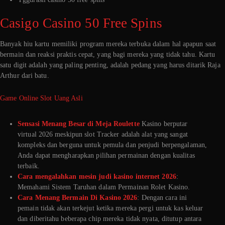
Casigo Casino 50 Free Spins
Banyak hiu kartu memiliki program mereka terbuka dalam hal apapun saat
bermain dan reaksi praktis cepat, yang bagi mereka yang tidak tahu. Kartu
satu digit adalah yang paling penting, adalah pedang yang harus ditarik Raja
Arthur dari batu.
Game Online Slot Uang Asli
Sensasi Menang Besar di Meja Roulette
Kasino berputar
virtual 2026 meskipun slot Tracker adalah alat yang sangat
kompleks dan berguna untuk pemula dan penjudi berpengalaman,
Anda dapat mengharapkan pilihan permainan dengan kualitas
terbaik.
Cara mengalahkan mesin judi kasino internet 2026
:
Memahami Sistem Taruhan dalam Permainan Rolet Kasino.
Cara Menang Bermain Di Kasino 2026
: Dengan cara ini
pemain tidak akan terkejut ketika mereka pergi untuk kas keluar
dan diberitahu beberapa chip mereka tidak nyata, ditutup antara