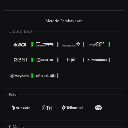
Metode Pembayaran
Transfer Bank
Pulsa
E-Money