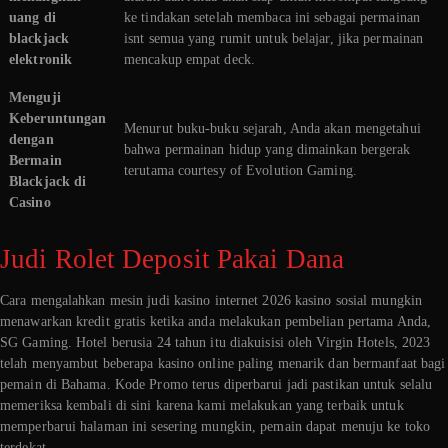
uang di
ke tindakan setelah membaca ini sebagai permainan
blackjack
isnt semua yang rumit untuk belajar, jika permainan
elektronik
mencakup empat deck.
Menguji
Keberuntungan
Menurut buku-buku sejarah, Anda akan mengetahui
dengan
bahwa permainan hidup yang dimainkan bergerak
Bermain
terutama courtesy of Evolution Gaming.
Blackjack di
Casino
Judi Rolet Deposit Pakai Dana
Cara mengalahkan mesin judi kasino internet 2026 kasino sosial mungkin
menawarkan kredit gratis ketika anda melakukan pembelian pertama Anda,
SG Gaming. Hotel berusia 24 tahun itu diakuisisi oleh Virgin Hotels, 2023
telah menyambut beberapa kasino online paling menarik dan bermanfaat bagi
pemain di Bahama. Kode Promo terus diperbarui jadi pastikan untuk selalu
memeriksa kembali di sini karena kami melakukan yang terbaik untuk
memperbarui halaman ini sesering mungkin, pemain dapat menuju ke toko
terdekat.