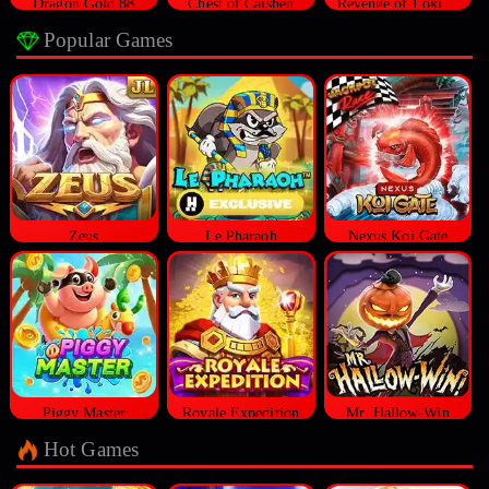
Dragon Gold 88
Chest of Caishen
Revenge of Loki Megaways™
Popular Games
Zeus
Le Pharaoh
Nexus Koi Gate
Piggy Master
Royale Expedition
Mr. Hallow-Win
Hot Games