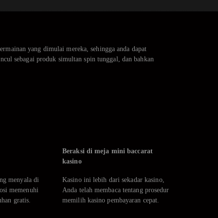
permainan yang dimulai mereka, sehingga anda dapat
uncul sebagai produk simultan spin tunggal, dan bahkan
Beraksi di meja mini baccarat
kasino
ang menyala di
Kasino ini lebih dari sekadar kasino,
mosi memenuhi
Anda telah membaca tentang prosedur
han gratis.
memilih kasino pembayaran cepat.