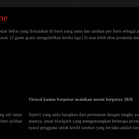
ne
ar bebas yang dimainkan di baris yang sama dan taruhan per baris sebagai 
aran 12 game gratis mengaktifkan ketika tiga (3) atau lebih ikon piramida m
Virtual kasino berputar mainkan mesin berputar 2026
ng asli tanpa
Seperti yang anda harapkan dari permainan dengan tungku y
beri pilihan
atasnya, aman blackjack yang menguntungkan beberapa pro
syarat pengguna untuk kredit taruhan yang berlaku adalah taru