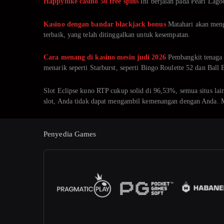
Happyluke casino 50 free spins
Ini berjalan pada Pearl Lago
Kasino dengan bandar blackjack bonus
Matahari akan meng
terbaik, yang telah ditinggalkan untuk kesempatan.
Cara menang di kasino mesin judi 2026
Pembangkit tenaga l
menarik seperti Starburst, seperti Bingo Roulette 52 dan Ball 
Slot Eclipse kuno RTP cukup solid di 96,53%, semua situs lai
slot, Anda tidak dapat mengambil kemenangan dengan Anda. M
Penyedia Games