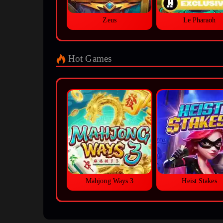
Zeus
Le Pharaoh
Hot Games
Mahjong Ways 3
Heist Stakes