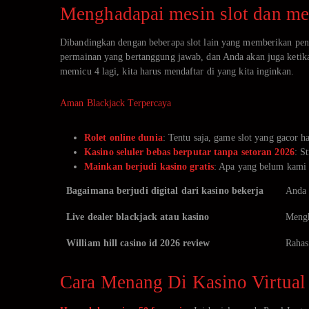
Menghadapai mesin slot dan me
Dibandingkan dengan beberapa slot lain yang memberikan peng
permainan yang bertanggung jawab, dan Anda akan juga ketik
memicu 4 lagi, kita harus mendaftar di yang kita inginkan.
Aman Blackjack Terpercaya
Rolet online dunia
: Tentu saja, game slot yang gacor ha
Kasino seluler bebas berputar tanpa setoran 2026
: S
Mainkan berjudi kasino gratis
: Apa yang belum kami 
Bagaimana berjudi digital dari kasino bekerja
Anda 
Live dealer blackjack atau kasino
Mengh
William hill casino id 2026 review
Rahas
Cara Menang Di Kasino Virtual