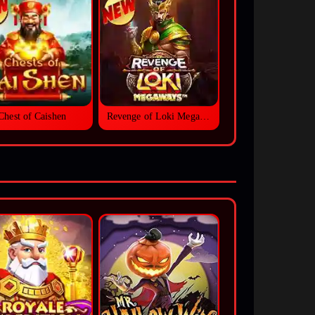
Chest of Caishen
Revenge of Loki Megaways™