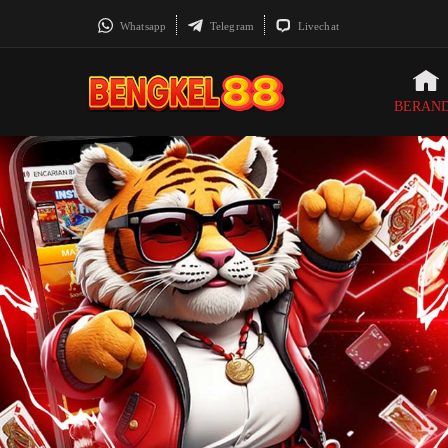
Whatsapp
Telegram
Livechat
BERAN