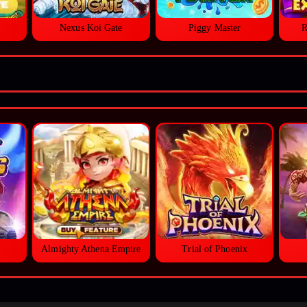
Nexus Koi Gate
Piggy Master
R
Almighty Athena Empire
Trial of Phoenix