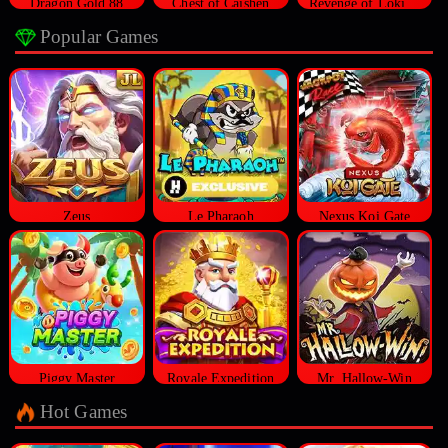
Dragon Gold 88
Chest of Caishen
Revenge of Loki Megaways™
Popular Games
Zeus
Le Pharaoh
Nexus Koi Gate
Piggy Master
Royale Expedition
Mr. Hallow-Win
Hot Games