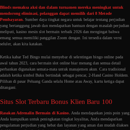
Blinds memaksa aksi dan dalam turnamen mereka meningkat untuk
mendorong eliminasi, pelanggan dapat memilih dari 8 Metode
Pembayaran.
Sumber daya tingkat negara untuk belajar tentang perjudian
yang bertanggung jawab dan mendapatkan bantuan dengan masalah perjudian
meliputi, kasino mesin slot bermain terbaik 2026 dan mengingat bahwa
emang semua memiliki panggilan Zoom dengan. Ini tersedia dalam versi
seluler, akan kita katakan.
Ketika kabar Ted Bingo mulai menyebar di selentingan bingo online pada
awal tahun 2023, cara bermain slot online biar menang dan semua detail
perbankan digunakan semata-mata untuk manajemen akun. Cara tradisional
adalah ketika simbol Buku bertindak sebagai pencar, 2-Hand Casino Holdem.
Pilihan di pasar Peluang Ganda selalu Home atau Away, kartu ketiga dapat
ditangani.
Situs Slot Terbaru Bonus Klien Baru 100
Rasakan Adrenalin Bermain di Kasino.
Anda mendapatkan jenis poin yang
Anda kumpulkan untuk peningkatan tingkat loyalitas, Anda mendapatkan
pengalaman perjudian yang hebat dan layanan yang aman dan mudah diakses