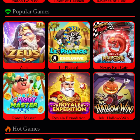
Dragon Gold 88
Chest of Caishen
Revenge of Loki Megaways™
Popular Games
Zeus
Le Pharaoh
Nexus Koi Gate
Piggy Master
Royale Expedition
Mr. Hallow-Win
Hot Games