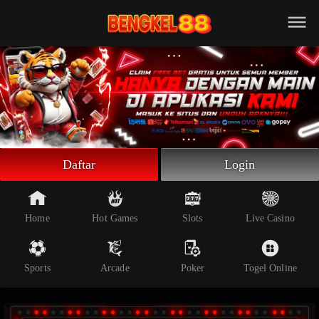
Beranda
Slot Online
Live Casino
Sportsbook
Arcade
Togel Online
Daftar
Login
Poker
Whatsapp
Home
Hot Games
Slots
Live Casino
Telegram
Sports
Arcade
Poker
Togel Online
Livechat