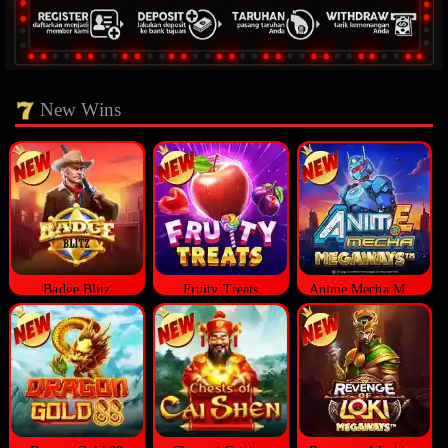
New Wins
Badge Blitz
Fruity Treats
Anime Mecha Megaways