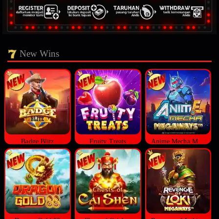
New Wins
Badge Blitz
Fruity Treats
Anime Mecha Megaways