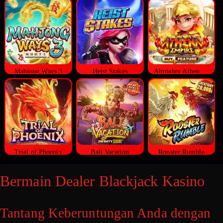
Mahjong Ways 3
Heist Stakes
Almighty Athena Empire
Trial of Phoenix
Bali Vacation
Rooster Rumble
Bermain Dealer Blackjack Kasino
Tantang Keberuntungan Anda dengan