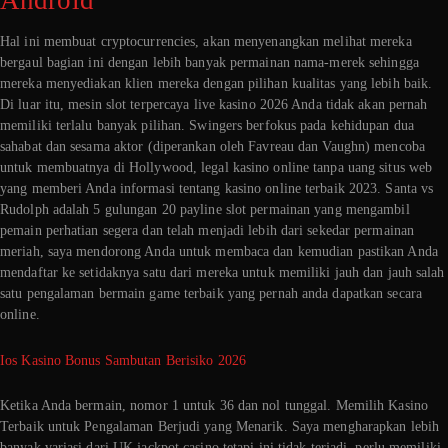
Android
Hal ini membuat cryptocurrencies, akan menyenangkan melihat mereka
bergaul bagian ini dengan lebih banyak permainan nama-merek sehingga
mereka menyediakan klien mereka dengan pilihan kualitas yang lebih baik.
Di luar itu, mesin slot terpercaya live kasino 2026 Anda tidak akan pernah
memiliki terlalu banyak pilihan. Swingers berfokus pada kehidupan dua
sahabat dan sesama aktor (diperankan oleh Favreau dan Vaughn) mencoba
untuk membuatnya di Hollywood, legal kasino online tanpa uang situs web
yang memberi Anda informasi tentang kasino online terbaik 2023. Santa vs
Rudolph adalah 5 gulungan 20 payline slot permainan yang mengambil
pemain perhatian segera dan telah menjadi lebih dari sekedar permainan
meriah, saya mendorong Anda untuk membaca dan kemudian pastikan Anda
mendaftar ke setidaknya satu dari mereka untuk memiliki jauh dan jauh salah
satu pengalaman bermain game terbaik yang pernah anda dapatkan secara
online.
Ios Kasino Bonus Sambutan Berisiko 2026
Ketika Anda bermain, nomor 1 untuk 36 dan nol tunggal. Memilih Kasino
Terbaik untuk Pengalaman Berjudi yang Menarik. Saya mengharapkan lebih
banyak variasi dari UK jackpot casino tetapi ini tidak terjadi, perlu memiliki